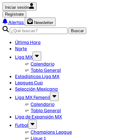
Iniciar sesión
Regístrate
Alertas
Newsletter
Buscar
Última Hora
Norte
Liga MX
Calendario
Tabla General
Estadísticas Liga MX
Leagues Cup
Selección Mexicana
Liga MX Femenil
Calendario
Tabla General
Liga de Expansión MX
Futbol
Champions League
Ligue 1