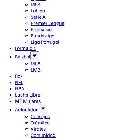
MLS
LaLiga
Serie A
Premier League
Eredivisie
Bundesliga
Liga Portugal
Fórmula 1
Beisbol
MLB
LMB
Box
NFL
NBA
Lucha Libre
MT Mujeres
Actualidad
Consejos
Trámites
Virales
Comunidad