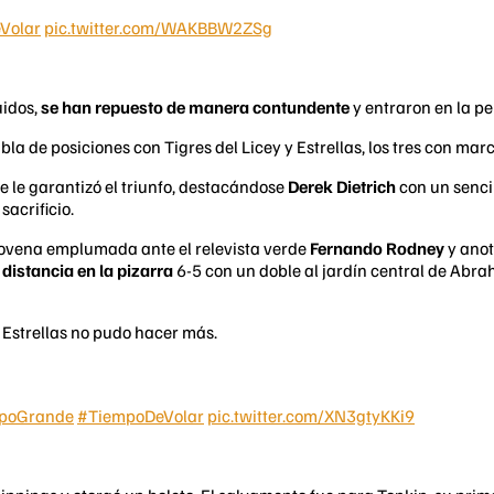
Volar
pic.twitter.com/WAKBBW2ZSg
uidos,
se han repuesto de manera contundente
y entraron en la pel
abla de posiciones con Tigres del Licey y Estrellas, los tres con ma
e le garantizó el triunfo, destacándose
Derek Dietrich
con un senci
sacrificio.
ovena emplumada ante el relevista verde
Fernando Rodney
y ano
distancia en la pizarra
6-5 con un doble al jardín central de Abr
 Estrellas no pudo hacer más.
poGrande
#TiempoDeVolar
pic.twitter.com/XN3gtyKKi9