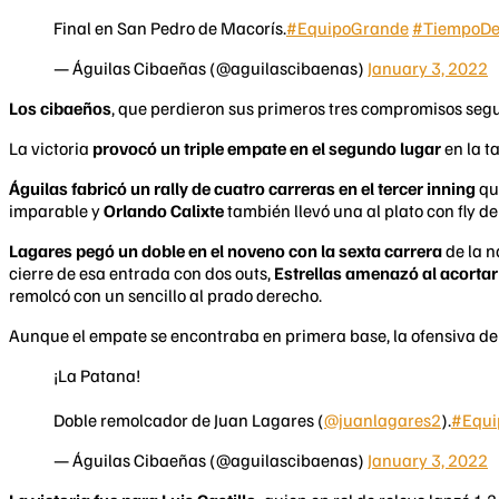
Final en San Pedro de Macorís.
#EquipoGrande
#TiempoDe
— Águilas Cibaeñas (@aguilascibaenas)
January 3, 2022
Los cibaeños
, que perdieron sus primeros tres compromisos seg
La victoria
provocó un triple empate en el segundo lugar
en la t
Águilas fabricó un rally de cuatro carreras en el tercer inning
qu
imparable y
Orlando Calixte
también llevó una al plato con fly de 
Lagares pegó un doble en el noveno con la sexta carrera
de la n
cierre de esa entrada con dos outs,
Estrellas amenazó al acortar 
remolcó con un sencillo al prado derecho.
Aunque el empate se encontraba en primera base, la ofensiva de
¡La Patana!
Doble remolcador de Juan Lagares (
@juanlagares2
).
#Equi
— Águilas Cibaeñas (@aguilascibaenas)
January 3, 2022