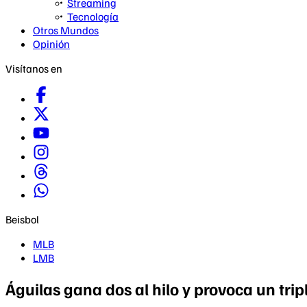
Streaming
Tecnología
Otros Mundos
Opinión
Visítanos en
Beisbol
MLB
LMB
Águilas gana dos al hilo y provoca un tr