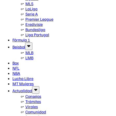
MLS
LaLiga
Serie A
Premier League
Eredivisie
Bundesliga
Liga Portugal
Fórmula 1
Beisbol
MLB
LMB
Box
NFL
NBA
Lucha Libre
MT Mujeres
Actualidad
Consejos
Trámites
Virales
Comunidad