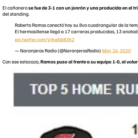
El cañonero
se fue de 3-1 con un jonrón y una producida en el tr
del standing.
Roberto Ramos conectó hoy su 8vo cuadrangular de la temp
El hermosillense llegó a 17 carreras producidas, 13 anotad
pic.twitter.com/VjhaNbB3h2
— Naranjeros Radio (@NaranjerosRadio)
May 26, 2020
Con ese estacazo,
Ramos puso al frente a su equipo 1-0, al volar