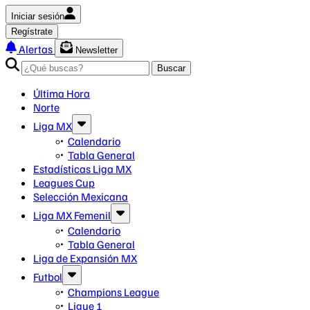
Iniciar sesión
Regístrate
Alertas
Newsletter
Buscar
Última Hora
Norte
Liga MX
Calendario
Tabla General
Estadísticas Liga MX
Leagues Cup
Selección Mexicana
Liga MX Femenil
Calendario
Tabla General
Liga de Expansión MX
Futbol
Champions League
Ligue 1