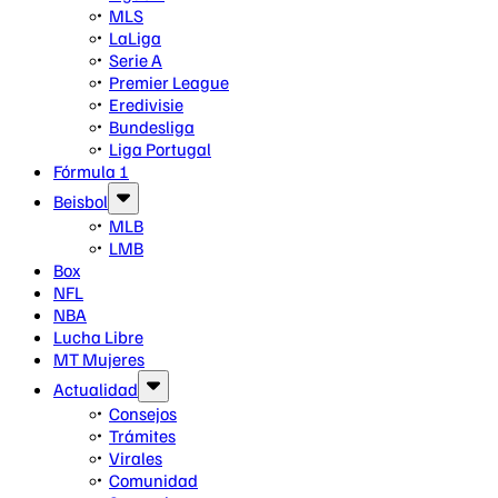
MLS
LaLiga
Serie A
Premier League
Eredivisie
Bundesliga
Liga Portugal
Fórmula 1
Beisbol
MLB
LMB
Box
NFL
NBA
Lucha Libre
MT Mujeres
Actualidad
Consejos
Trámites
Virales
Comunidad