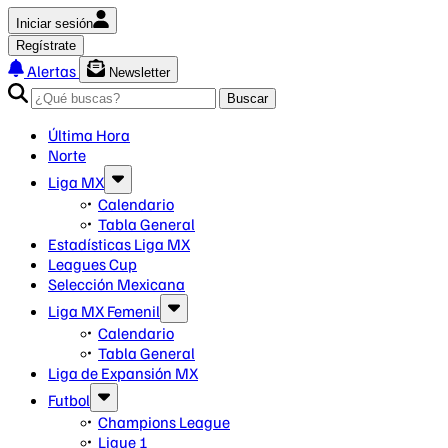
Iniciar sesión
Regístrate
Alertas
Newsletter
Buscar
Última Hora
Norte
Liga MX
Calendario
Tabla General
Estadísticas Liga MX
Leagues Cup
Selección Mexicana
Liga MX Femenil
Calendario
Tabla General
Liga de Expansión MX
Futbol
Champions League
Ligue 1