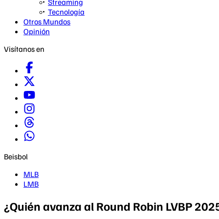
Streaming
Tecnología
Otros Mundos
Opinión
Visítanos en
Beisbol
MLB
LMB
¿Quién avanza al Round Robin LVBP 2025