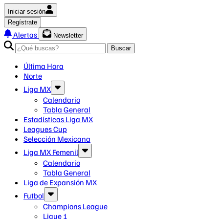
Iniciar sesión
Regístrate
Alertas
Newsletter
Buscar
Última Hora
Norte
Liga MX
Calendario
Tabla General
Estadísticas Liga MX
Leagues Cup
Selección Mexicana
Liga MX Femenil
Calendario
Tabla General
Liga de Expansión MX
Futbol
Champions League
Ligue 1