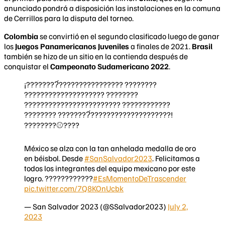
anunciado pondrá a disposición las instalaciones en la comuna
de Cerrillos para la disputa del torneo.
Colombia
se convirtió en el segundo clasificado luego de ganar
los
Juegos Panamericanos Juveniles
a finales de 2021.
Brasil
también se hizo de un sitio en la contienda después de
conquistar el
Campeonato Sudamericano 2022
.
¡????????́???????????????? ????????
???????????????????? ????????
???????????????????????? ????????????
???????? ????????́????????????????????!
????????⚾????
México se alza con la tan anhelada medalla de oro
en béisbol. Desde
#SanSalvador2023
. Felicitamos a
todos los integrantes del equipo mexicano por este
logro. ????????????
#EsMomentoDeTrascender
pic.twitter.com/7Q8KOnUcbk
— San Salvador 2023 (@SSalvador2023)
July 2,
2023