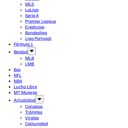
MLS
LaLiga
Serie A
Premier League
Eredivisie
Bundesliga
Liga Portugal
Fórmula 1
Beisbol
MLB
LMB
Box
NFL
NBA
Lucha Libre
MT Mujeres
Actualidad
Consejos
Trámites
Virales
Comunidad