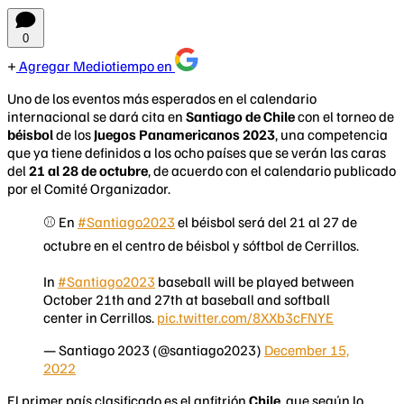
0
Agregar Mediotiempo en
Uno de los eventos más esperados en el calendario
internacional se dará cita en
Santiago de Chile
con el torneo de
béisbol
de los
Juegos Panamericanos 2023
, una competencia
que ya tiene definidos a los ocho países que se verán las caras
del
21 al 28 de octubre
, de acuerdo con el calendario publicado
por el Comité Organizador.
⚾️ En
#Santiago2023
el béisbol será del 21 al 27 de
octubre en el centro de béisbol y sóftbol de Cerrillos.
In
#Santiago2023
baseball will be played between
October 21th and 27th at baseball and softball
center in Cerrillos.
pic.twitter.com/8XXb3cFNYE
— Santiago 2023 (@santiago2023)
December 15,
2022
El primer país clasificado es el anfitrión
Chile
, que según lo