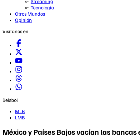
Streaming
Tecnología
Otros Mundos
Opinión
Visítanos en
Beisbol
MLB
LMB
México y Países Bajos vacían las bancas 