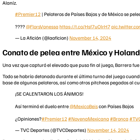
Alaníz.
#Premier12
| Peloteros de Países Bajos y de México se pe
????
@FlorsVanessa
https://t.co/Hsf7uOlrH7
pic.twitter
— La Afición (@laaficion)
November 14, 2024
Conato de pelea entre México y Holan
Una vez que capturó el elevado que puso fin al juego, Barrera f
Todo se habría detonado durante el último turno del juego cuand
base de algunos peloteros, así como otros pitcheos pegados al cu
¡SE CALENTARON LOS ÁNIMOS!
Así terminó el duelo entre
@MexicoBeis
con Países Bajos
¿Opiniones?
#Premier12
#NovenaMexicana
#Bronca
#TVC
— TVC Deportes (@TVCDeportes)
November 14, 2024