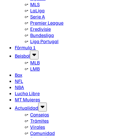
MLS
LaLiga
Serie A
Premier League
Eredivisie
Bundesliga
Liga Portugal
Fórmula 1
Beisbol
MLB
LMB
Box
NFL
NBA
Lucha Libre
MT Mujeres
Actualidad
Consejos
Trámites
Virales
Comunidad