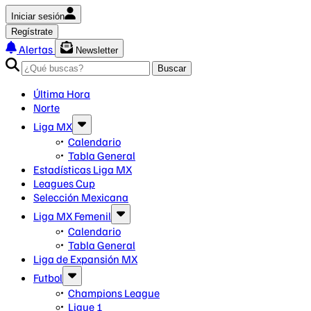
Iniciar sesión
Regístrate
Alertas
Newsletter
Buscar
Última Hora
Norte
Liga MX
Calendario
Tabla General
Estadísticas Liga MX
Leagues Cup
Selección Mexicana
Liga MX Femenil
Calendario
Tabla General
Liga de Expansión MX
Futbol
Champions League
Ligue 1