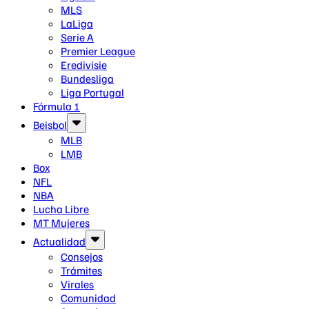
MLS
LaLiga
Serie A
Premier League
Eredivisie
Bundesliga
Liga Portugal
Fórmula 1
Beisbol
MLB
LMB
Box
NFL
NBA
Lucha Libre
MT Mujeres
Actualidad
Consejos
Trámites
Virales
Comunidad