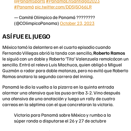
@PanamSports
#PanamáEnSantiago2023
#Panamá
pic.twitter.com/DD5JSQ66LR
— Comité Olímpico de Panamá ????????
(@COlimpicoPanama)
October 23, 2023
ASÍ FUE EL JUEGO
México tomó la delantera en el cuarto episodio cuando
Fernando Villegas abrió la tanda con sencillo,
Roberto Ramos
le siguió con un doble y Roberto ‘Tito’ Valenzuela remolcócon un
sencillo. Entró al relevo Luis Machuca, quien obligó a Miguel
Guzmán a rodar para doble matanza, pero no evitó que Roberto
Ramos anotara la segunda carrera del inning.
Panamá le dio la vuelta a la pizarra en la quinta entrada
alarmar una ofensiva que los puso arriba 3-2. Vino después
una ofensiva de una anotación y luego un rally de cuatro
carreas en la séptima con el que concretaron la victoria.
Victoria para Panamá sobre México y rumbo a la
súper ronda a disputarse el 26 y 27 de octubre