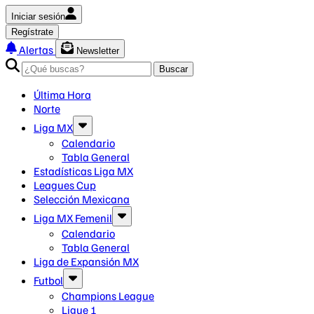
Iniciar sesión
Regístrate
Alertas
Newsletter
Buscar
Última Hora
Norte
Liga MX
Calendario
Tabla General
Estadísticas Liga MX
Leagues Cup
Selección Mexicana
Liga MX Femenil
Calendario
Tabla General
Liga de Expansión MX
Futbol
Champions League
Ligue 1