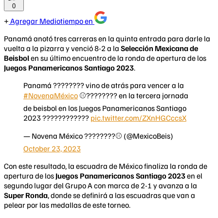
0
Agregar Mediotiempo en
Panamá anotó tres carreras en la quinta entrada para darle la
vuelta a la pizarra y venció 8-2 a la
Selección Mexicana de
Beisbol
en su último encuentro de la ronda de apertura de los
Juegos Panamericanos Santiago 2023
.
Panamá ???????? vino de atrás para vencer a la
#NovenaMéxico
⚾️???????? en la tercera jornada
de beisbol en los Juegos Panamericanos Santiago
2023 ????????????
pic.twitter.com/ZXnHGCccsX
— Novena México ????????⚾ (@MexicoBeis)
October 23, 2023
Con este resultado, la escuadra de México finaliza la ronda de
apertura de los
Juegos Panamericanos Santiago 2023
en el
segundo lugar del Grupo A con marca de 2-1 y avanza a la
Super Ronda
, donde se definirá a las escuadras que van a
pelear por las medallas de este torneo.