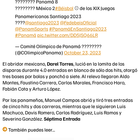
???????? Panamá 8
???????? México 2
#Béisbol
⚾️ de los XIX Juegos
Panamericanos Santiago 2023
????
@santiago2023
@FedebeisOficial
@PanamSports
#PanamáEnSantiago2023
#Panamá
pic.twitter.com/DD5JSQ66LR
— Comité Olímpico de Panamá ????????
(@COlimpicoPanama)
October 23, 2023
El abridor mexicano,
Darel Torres
, lució en la lomita de los
disparos durante 4.0 entradas en blanco de sólo dos hits, otorgó
tres bases por bolas y ponchó a siete. Al relevo llegaron Aldo
Montes, Faustino Carrera, Carlos Morales, Francisco Haro,
Fabián Cota y Arturo López.
Por los panameños, Manuel Campos abrió y tiró tres entradas
de cinco hits y dos carreras, mientras que le siguieron Luis
Machuca, Davis Romero, Carlos Rodríguez, Luis Ramos y
Severino González.
Séptima Entrada
También puedes leer...