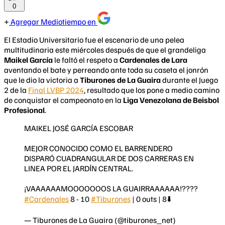
0
Agregar Mediotiempo en
El Estadio Universitario fue el escenario de una pelea
multitudinaria este miércoles después de que el grandeliga
Maikel García
le faltó el respeto a
Cardenales de Lara
aventando el bate y perreando ante toda su caseta el jonrón
que le dio la victoria a
Tiburones de La Guaira
durante el Juego
2 de la
Final LVBP 2024
, resultado que los pone a medio camino
de conquistar el campeonato en la
Liga Venezolana de Beisbol
Profesional
.
MAIKEL JOSÉ GARCÍA ESCOBAR
MEJOR CONOCIDO COMO EL BARRENDERO
DISPARÓ CUADRANGULAR DE DOS CARRERAS EN
LINEA POR EL JARDÍN CENTRAL.
¡VAAAAAAMOOOOOOOS LA GUAIRRAAAAAA!????
#Cardenales
8 - 10
#Tiburones
| 0 outs | 8⬇️
— Tiburones de La Guaira (@tiburones_net)