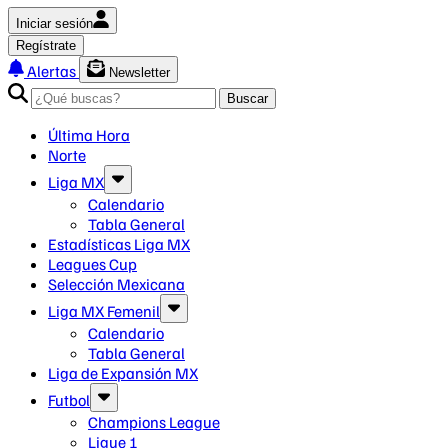
Iniciar sesión
Regístrate
Alertas
Newsletter
Buscar
Última Hora
Norte
Liga MX
Calendario
Tabla General
Estadísticas Liga MX
Leagues Cup
Selección Mexicana
Liga MX Femenil
Calendario
Tabla General
Liga de Expansión MX
Futbol
Champions League
Ligue 1