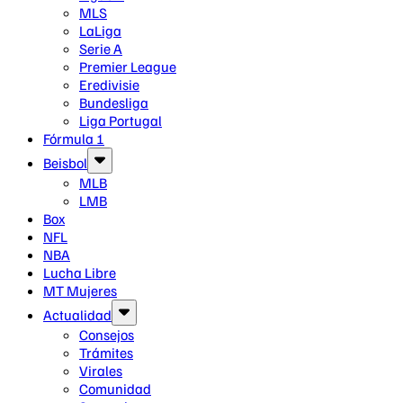
MLS
LaLiga
Serie A
Premier League
Eredivisie
Bundesliga
Liga Portugal
Fórmula 1
Beisbol
MLB
LMB
Box
NFL
NBA
Lucha Libre
MT Mujeres
Actualidad
Consejos
Trámites
Virales
Comunidad