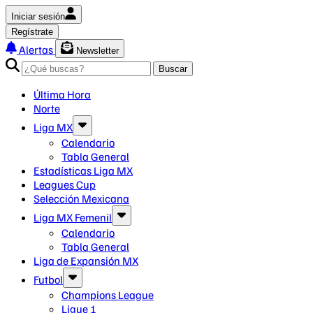
Iniciar sesión
Regístrate
Alertas
Newsletter
Buscar
Última Hora
Norte
Liga MX
Calendario
Tabla General
Estadísticas Liga MX
Leagues Cup
Selección Mexicana
Liga MX Femenil
Calendario
Tabla General
Liga de Expansión MX
Futbol
Champions League
Ligue 1