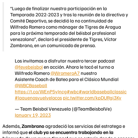
“Luego de finalizar nuestra participación en la
Temporada 2022-2023 y tras la reunión de la directiva y
Comité Deportivo, se decidió la no continuidad de
Wilfredo Romero como mánager de Tigres de Aragua
para la próxima temporada del béisbol profesional
venezolano”, declaró el presidente de Tigres, Víctor
Zambrano, en un comunicado de prensa.
Los invitamos a disfrutar nuestro tercer podcast
@fevebeisbol
en acción. Ahora le tocó el turno a
Wilfredo Romero
@WromeroA7
nuestro
Asistente Coach de Bateo para el Clásico Mundial
@WBCBaseball
https://t.co/WEnP5yJncg
#wbc
#worldbaseballclassic
#laquenosvuelvelocos
pic.twitter.com/kpDURgi3Ky
— Team Beisbol Venezuela (@TeamBeisbolVe)
January 19, 2023
Además,
Zambrano
agradeció los servicios del estratega e
informó que
el club ya se encuentra trabajando en la