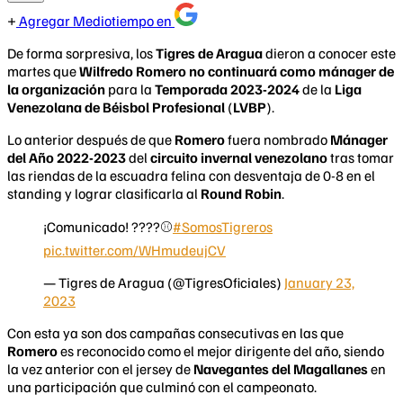
Agregar Mediotiempo en
De forma sorpresiva, los
Tigres de Aragua
dieron a conocer este
martes que
Wilfredo Romero no continuará como mánager de
la organización
para la
Temporada 2023-2024
de la
Liga
Venezolana de Béisbol Profesional
(
LVBP
).
Lo anterior después de que
Romero
fuera nombrado
Mánager
del Año 2022-2023
del
circuito invernal venezolano
tras tomar
las riendas de la escuadra felina con desventaja de 0-8 en el
standing y lograr clasificarla al
Round Robin
.
¡Comunicado! ????⚾
#SomosTigreros
pic.twitter.com/WHmudeujCV
— Tigres de Aragua (@TigresOficiales)
January 23,
2023
Con esta ya son dos campañas consecutivas en las que
Romero
es reconocido como el mejor dirigente del año, siendo
la vez anterior con el jersey de
Navegantes del Magallanes
en
una participación que culminó con el campeonato.