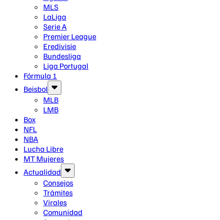
MLS
LaLiga
Serie A
Premier League
Eredivisie
Bundesliga
Liga Portugal
Fórmula 1
Beisbol
MLB
LMB
Box
NFL
NBA
Lucha Libre
MT Mujeres
Actualidad
Consejos
Trámites
Virales
Comunidad