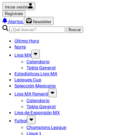
Iniciar sesión
Regístrate
Alertas
Newsletter
Buscar
Última Hora
Norte
Liga MX
Calendario
Tabla General
Estadísticas Liga MX
Leagues Cup
Selección Mexicana
Liga MX Femenil
Calendario
Tabla General
Liga de Expansión MX
Futbol
Champions League
Ligue 1