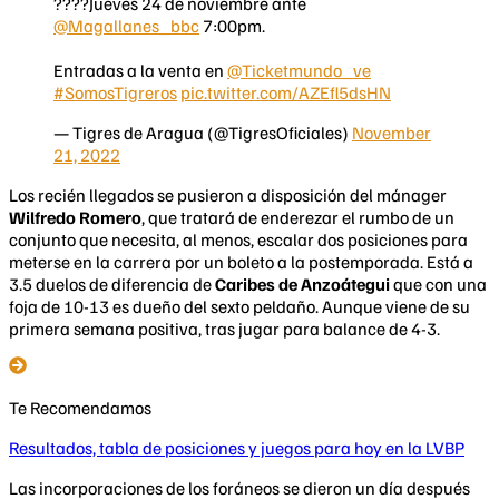
????Jueves 24 de noviembre ante
@Magallanes_bbc
7:00pm.
Entradas a la venta en
@Ticketmundo_ve
#SomosTigreros
pic.twitter.com/AZEfl5dsHN
— Tigres de Aragua (@TigresOficiales)
November
21, 2022
Los recién llegados se pusieron a disposición del mánager
Wilfredo Romero
, que tratará de enderezar el rumbo de un
conjunto que necesita, al menos, escalar dos posiciones para
meterse en la carrera por un boleto a la postemporada. Está a
3.5 duelos de diferencia de
Caribes de Anzoátegui
que con una
foja de 10-13 es dueño del sexto peldaño. Aunque viene de su
primera semana positiva, tras jugar para balance de 4-3.
Te Recomendamos
Resultados, tabla de posiciones y juegos para hoy en la LVBP
Las incorporaciones de los foráneos se dieron un día después