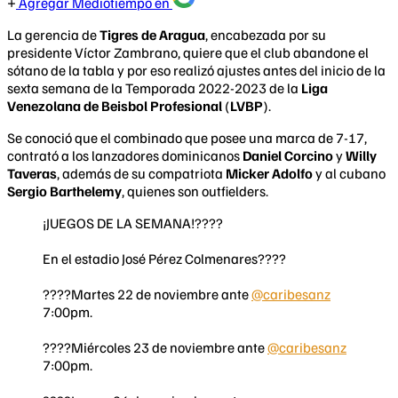
Agregar Mediotiempo en
La gerencia de
Tigres de Aragua
, encabezada por su
presidente Víctor Zambrano, quiere que el club abandone el
sótano de la tabla y por eso realizó ajustes antes del inicio de la
sexta semana de la Temporada 2022-2023 de la
Liga
Venezolana de Beisbol Profesional
(
LVBP
).
Se conoció que el combinado que posee una marca de 7-17,
contrató a los lanzadores dominicanos
Daniel Corcino
y
Willy
Taveras
, además de su compatriota
Micker Adolfo
y al cubano
Sergio Barthelemy
, quienes son outfielders.
¡JUEGOS DE LA SEMANA!????
En el estadio José Pérez Colmenares????
????Martes 22 de noviembre ante
@caribesanz
7:00pm.
????Miércoles 23 de noviembre ante
@caribesanz
7:00pm.