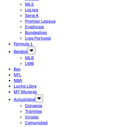
MLS
LaLiga
Serie A
Premier League
Eredivisie
Bundesliga
Liga Portugal
Fórmula 1
Beisbol
MLB
LMB
Box
NFL
NBA
Lucha Libre
MT Mujeres
Actualidad
Consejos
Trámites
Virales
Comunidad