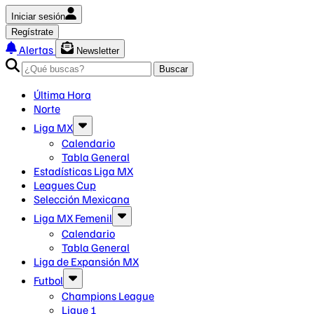
Iniciar sesión
Regístrate
Alertas
Newsletter
Buscar
Última Hora
Norte
Liga MX
Calendario
Tabla General
Estadísticas Liga MX
Leagues Cup
Selección Mexicana
Liga MX Femenil
Calendario
Tabla General
Liga de Expansión MX
Futbol
Champions League
Ligue 1