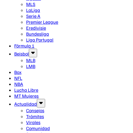
MLS
LaLiga
Serie A
Premier League
Eredivisie
Bundesliga
Liga Portugal
Fórmula 1
Beisbol
MLB
LMB
Box
NFL
NBA
Lucha Libre
MT Mujeres
Actualidad
Consejos
Trámites
Virales
Comunidad