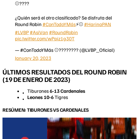
⚾️????
¿Quién será el otro clasificado? Se disfruta del
Round Robin
#ConTodoYMás
⚡️⚾️
#HarinaPAN
#LVBP
#AsiVan
#RoundRobin
pic.twitter.com/wPpiz1g30T
— #ConTodoYMás ⚾️???????? (@LVBP_Oficial)
January 20, 2023
ÚLTIMOS RESULTADOS DEL ROUND ROBIN
(19 DE ENERO DE 2023)
Tiburones
6-13 Cardenales
Leones 10-6
Tigres
RESÚMEN: TIBURONES VS CARDENALES