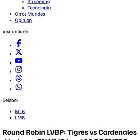
Streaming
Tecnología
Otros Mundos
Opinión
Visítanos en
Beisbol
MLB
LMB
Round Robin LVBP: Tigres vs Cardenales