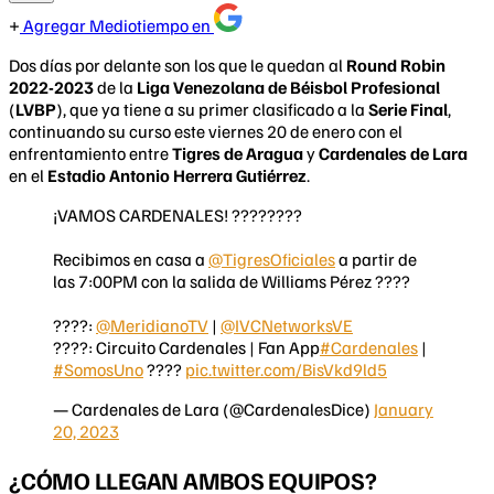
Agregar Mediotiempo en
Dos días por delante son los que le quedan al
Round Robin
2022-2023
de la
Liga Venezolana de Béisbol Profesional
(
LVBP
), que ya tiene a su primer clasificado a la
Serie Final
,
continuando su curso este viernes 20 de enero con el
enfrentamiento entre
Tigres de Aragua
y
Cardenales de Lara
en el
Estadio Antonio Herrera Gutiérrez
.
¡VAMOS CARDENALES! ????????
Recibimos en casa a
@TigresOficiales
a partir de
las 7:00PM con la salida de Williams Pérez ????
????:
@MeridianoTV
|
@IVCNetworksVE
????: Circuito Cardenales | Fan App
#Cardenales
|
#SomosUno
????
pic.twitter.com/BisVkd9ld5
— Cardenales de Lara (@CardenalesDice)
January
20, 2023
¿CÓMO LLEGAN AMBOS EQUIPOS?