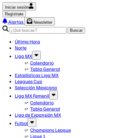
Iniciar sesión
Regístrate
Alertas
Newsletter
Buscar
Última Hora
Norte
Liga MX
Calendario
Tabla General
Estadísticas Liga MX
Leagues Cup
Selección Mexicana
Liga MX Femenil
Calendario
Tabla General
Liga de Expansión MX
Futbol
Champions League
Ligue 1