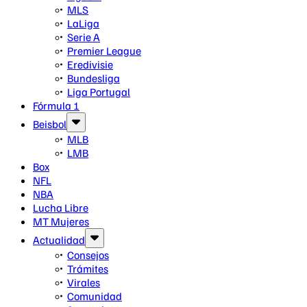
MLS
LaLiga
Serie A
Premier League
Eredivisie
Bundesliga
Liga Portugal
Fórmula 1
Beisbol
MLB
LMB
Box
NFL
NBA
Lucha Libre
MT Mujeres
Actualidad
Consejos
Trámites
Virales
Comunidad