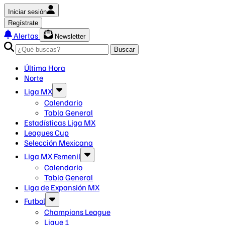
Iniciar sesión
Regístrate
Alertas
Newsletter
Buscar
Última Hora
Norte
Liga MX
Calendario
Tabla General
Estadísticas Liga MX
Leagues Cup
Selección Mexicana
Liga MX Femenil
Calendario
Tabla General
Liga de Expansión MX
Futbol
Champions League
Ligue 1