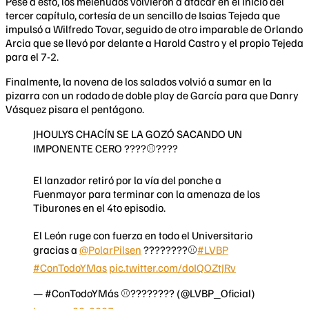
Pese a esto, los melenudos volvieron a atacar en el inicio del
tercer capítulo, cortesía de un sencillo de Isaias Tejeda que
impulsó a Wilfredo Tovar, seguido de otro imparable de Orlando
Arcia que se llevó por delante a Harold Castro y el propio Tejeda
para el 7-2.
Finalmente, la novena de los salados volvió a sumar en la
pizarra con un rodado de doble play de García para que Danry
Vásquez pisara el pentágono.
JHOULYS CHACÍN SE LA GOZÓ SACANDO UN
IMPONENTE CERO ????⚾????
El lanzador retiró por la vía del ponche a
Fuenmayor para terminar con la amenaza de los
Tiburones en el 4to episodio.
El León ruge con fuerza en todo el Universitario
gracias a
@PolarPilsen
????????⚾
#LVBP
#ConTodoYMas
pic.twitter.com/doIQOZtJRv
— #ConTodoYMás ⚾️???????? (@LVBP_Oficial)