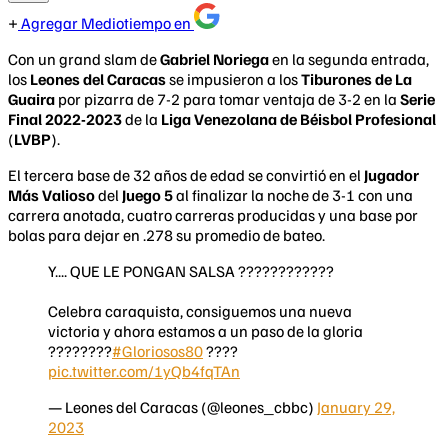
Agregar Mediotiempo en
Con un grand slam de
Gabriel Noriega
en la segunda entrada,
los
Leones del Caracas
se impusieron a los
Tiburones de La
Guaira
por pizarra de 7-2 para tomar ventaja de 3-2 en la
Serie
Final 2022-2023
de la
Liga Venezolana de Béisbol Profesional
(
LVBP
).
El tercera base de 32 años de edad se convirtió en el
Jugador
Más Valioso
del
Juego 5
al finalizar la noche de 3-1 con una
carrera anotada, cuatro carreras producidas y una base por
bolas para dejar en .278 su promedio de bateo.
Y.... QUE LE PONGAN SALSA ????????????
Celebra caraquista, consiguemos una nueva
victoria y ahora estamos a un paso de la gloria
????????
#Gloriosos80
????
pic.twitter.com/1yQb4fqTAn
— Leones del Caracas (@leones_cbbc)
January 29,
2023