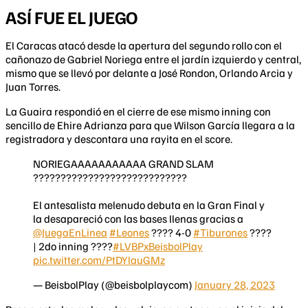
ASÍ FUE EL JUEGO
El Caracas atacó desde la apertura del segundo rollo con el
cañonazo de Gabriel Noriega entre el jardín izquierdo y central,
mismo que se llevó por delante a José Rondon, Orlando Arcia y
Juan Torres.
La Guaira respondió en el cierre de ese mismo inning con
sencillo de Ehire Adrianza para que Wilson García llegara a la
registradora y descontara una rayita en el score.
NORIEGAAAAAAAAAAA GRAND SLAM
????????????????????????????
El antesalista melenudo debuta en la Gran Final y
la desapareció con las bases llenas gracias a
@JuegaEnLinea
#Leones
???? 4-0
#Tiburones
????
| 2do inning ????
#LVBPxBeisbolPlay
pic.twitter.com/PtDYlauGMz
— BeisbolPlay (@beisbolplaycom)
January 28, 2023