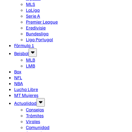
MLS
LaLiga
Serie A
Premier League
Eredivisie
Bundesliga
Liga Portugal
Fórmula 1
Beisbol
MLB
LMB
Box
NFL
NBA
Lucha Libre
MT Mujeres
Actualidad
Consejos
Trámites
Virales
Comunidad