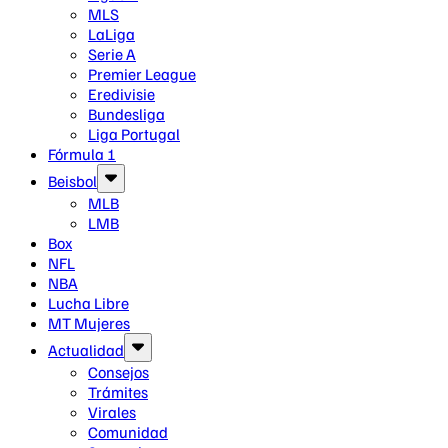
MLS
LaLiga
Serie A
Premier League
Eredivisie
Bundesliga
Liga Portugal
Fórmula 1
Beisbol
MLB
LMB
Box
NFL
NBA
Lucha Libre
MT Mujeres
Actualidad
Consejos
Trámites
Virales
Comunidad