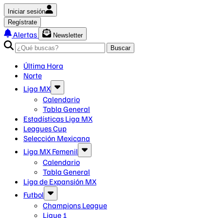
Iniciar sesión
Regístrate
Alertas
Newsletter
Buscar
Última Hora
Norte
Liga MX
Calendario
Tabla General
Estadísticas Liga MX
Leagues Cup
Selección Mexicana
Liga MX Femenil
Calendario
Tabla General
Liga de Expansión MX
Futbol
Champions League
Ligue 1