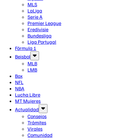
MLS
LaLiga
Serie A
Premier League
Eredivisie
Bundesliga
Liga Portugal
Fórmula 1
Beisbol
MLB
LMB
Box
NFL
NBA
Lucha Libre
MT Mujeres
Actualidad
Consejos
Trámites
Virales
Comunidad