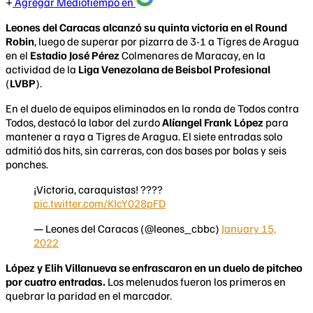
Agregar Mediotiempo en
Leones del Caracas alcanzó su quinta victoria en el Round
Robin
, luego de superar por pizarra de 3-1 a Tigres de Aragua
en el
Estadio José Pérez
Colmenares de Maracay, en la
actividad de la
Liga Venezolana de Beisbol Profesional
(
LVBP
).
En el duelo de equipos eliminados en la ronda de Todos contra
Todos, destacó la labor del zurdo
Alíangel Frank López
para
mantener a raya a Tigres de Aragua. El siete entradas solo
admitió dos hits, sin carreras, con dos bases por bolas y seis
ponches.
¡Victoria, caraquistas! ????
pic.twitter.com/KIcY028pFD
— Leones del Caracas (@leones_cbbc)
January 15,
2022
López y Elih Villanueva se enfrascaron en un duelo de pitcheo
por cuatro entradas.
Los melenudos fueron los primeros en
quebrar la paridad en el marcador.