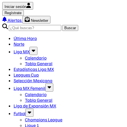
Iniciar sesión
Regístrate
Alertas
Newsletter
Buscar
Última Hora
Norte
Liga MX
Calendario
Tabla General
Estadísticas Liga MX
Leagues Cup
Selección Mexicana
Liga MX Femenil
Calendario
Tabla General
Liga de Expansión MX
Futbol
Champions League
Ligue 1