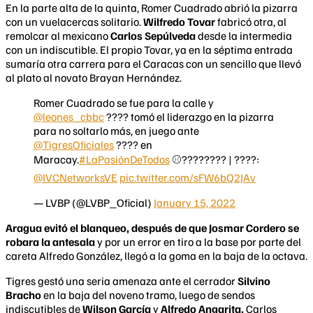
En la parte alta de la quinta, Romer Cuadrado abrió la pizarra
con un vuelacercas solitario.
Wilfredo Tovar
fabricó otra, al
remolcar al mexicano
Carlos Sepúlveda
desde la intermedia
con un indiscutible. El propio Tovar, ya en la séptima entrada
sumaría otra carrera para el Caracas con un sencillo que llevó
al plato al novato Brayan Hernández.
Romer Cuadrado se fue para la calle y
@leones_cbbc
???? tomó el liderazgo en la pizarra
para no soltarlo más, en juego ante
@TigresOficiales
???? en
Maracay.
#LaPasiónDeTodos
⚾???????? | ????:
@IVCNetworksVE
pic.twitter.com/sFW6bQ2JAv
— LVBP (@LVBP_Oficial)
January 15, 2022
Aragua evitó el blanqueo, después de que Josmar Cordero se
robara la antesala
y por un error en tiro a la base por parte del
careta Alfredo González, llegó a la goma en la baja de la octava.
Tigres gestó una seria amenaza ante el cerrador
Silvino
Bracho
en la baja del noveno tramo, luego de sendos
indiscutibles de
Wilson García
y
Alfredo Angarita.
Carlos