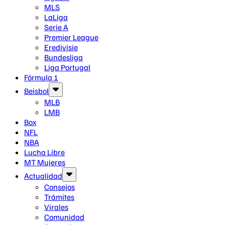
MLS
LaLiga
Serie A
Premier League
Eredivisie
Bundesliga
Liga Portugal
Fórmula 1
Beisbol
MLB
LMB
Box
NFL
NBA
Lucha Libre
MT Mujeres
Actualidad
Consejos
Trámites
Virales
Comunidad