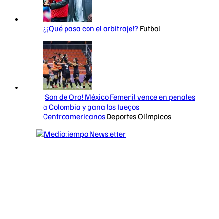
¿¡Qué pasa con el arbitraje!?
Futbol
¡Son de Oro! México Femenil vence en penales
a Colombia y gana los Juegos
Centroamericanos
Deportes Olímpicos