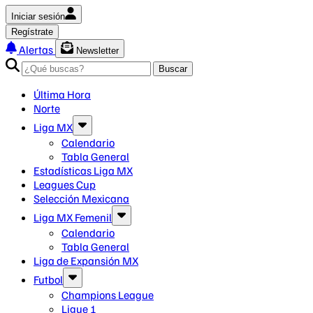
Iniciar sesión
Regístrate
Alertas
Newsletter
Buscar
Última Hora
Norte
Liga MX
Calendario
Tabla General
Estadísticas Liga MX
Leagues Cup
Selección Mexicana
Liga MX Femenil
Calendario
Tabla General
Liga de Expansión MX
Futbol
Champions League
Ligue 1