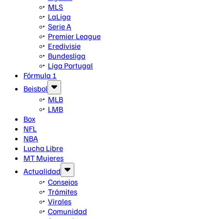
MLS
LaLiga
Serie A
Premier League
Eredivisie
Bundesliga
Liga Portugal
Fórmula 1
Beisbol
MLB
LMB
Box
NFL
NBA
Lucha Libre
MT Mujeres
Actualidad
Consejos
Trámites
Virales
Comunidad