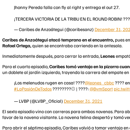
Jhonny Pereda falla con fly al right y entrega el out 27.
¡TERCERA VICTORIA DE LA TRIBU EN EL ROUND ROBIN! ??
— Caribes de Anzoátegui (@caribesanz)
December 31, 20
Caribes de Anzoátegui atacó temprano en el encuentro,
pues en
Rafael Ortega,
quien se encontraba corriendo en la antesala.
Inmediatamente después, para cerrar la entrada,
Leones
empató 
Para el cuarto episodio,
Caribes tomó ventaja en la pizarra cuan
un doblete al jardín izquierdo, trayendo la carrera del empate en
¡Los melenudos rugen en casa! ????
@leones_cbbc
???? en
#LaPasiónDeTodos
????????⚾️ | ????:
@BymSport
pic.twit
— LVBP (@LVBP_Oficial)
December 31, 2021
El sexto episodio vino con carreras para ambas novenas. Para abr
favor de la novena visitante. La novena felina despertó y tomó ven
Para abrir el séptimo episodio, Caribes volvió a tomar ventaja en