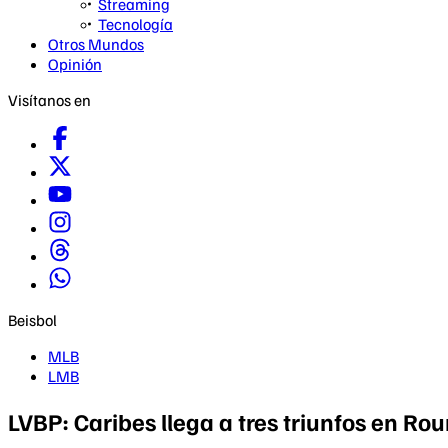
Streaming
Tecnología
Otros Mundos
Opinión
Visítanos en
Beisbol
MLB
LMB
LVBP: Caribes llega a tres triunfos en R