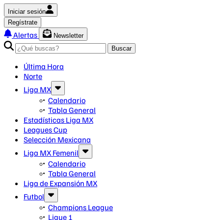
Iniciar sesión
Regístrate
Alertas
Newsletter
Buscar
Última Hora
Norte
Liga MX
Calendario
Tabla General
Estadísticas Liga MX
Leagues Cup
Selección Mexicana
Liga MX Femenil
Calendario
Tabla General
Liga de Expansión MX
Futbol
Champions League
Ligue 1