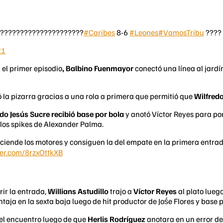
??????????????????????
#Caribes
8-6
#Leones
#VamosTribu
????
21
 el primer episodio
, Balbino Fuenmayor
conectó una línea al jardín
la pizarra gracias a una rola a primera que permitió que
Wilfred
do Jesús Sucre recibió base por bola
y anotó Víctor Reyes para po
 los spikes de Alexander Palma.
ciende los motores y consiguen la del empate en la primera entra
ter.com/8rzxOttkXB
ir la entrada,
Willians Astudillo
trajo a
Víctor Reyes
al plato lueg
taja en la sexta baja luego de hit productor de Jośe Flores y base 
 el encuentro luego de que
Herlis Rodríguez
anotara en un error de