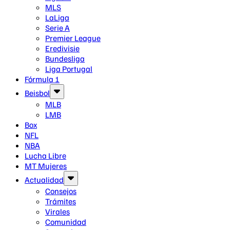
MLS
LaLiga
Serie A
Premier League
Eredivisie
Bundesliga
Liga Portugal
Fórmula 1
Beisbol
MLB
LMB
Box
NFL
NBA
Lucha Libre
MT Mujeres
Actualidad
Consejos
Trámites
Virales
Comunidad