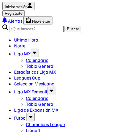
Iniciar sesión
Regístrate
Alertas
Newsletter
Buscar
Última Hora
Norte
Liga MX
Calendario
Tabla General
Estadísticas Liga MX
Leagues Cup
Selección Mexicana
Liga MX Femenil
Calendario
Tabla General
Liga de Expansión MX
Futbol
Champions League
Ligue 1