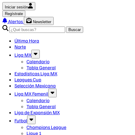
Iniciar sesión
Regístrate
Alertas
Newsletter
Buscar
Última Hora
Norte
Liga MX
Calendario
Tabla General
Estadísticas Liga MX
Leagues Cup
Selección Mexicana
Liga MX Femenil
Calendario
Tabla General
Liga de Expansión MX
Futbol
Champions League
Ligue 1