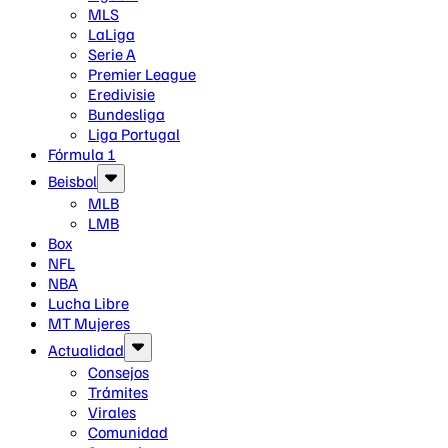
MLS
LaLiga
Serie A
Premier League
Eredivisie
Bundesliga
Liga Portugal
Fórmula 1
Beisbol
MLB
LMB
Box
NFL
NBA
Lucha Libre
MT Mujeres
Actualidad
Consejos
Trámites
Virales
Comunidad