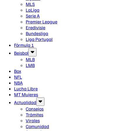
MLS
LaLiga
Serie A
Premier League
Eredivisie
Bundesliga
Liga Portugal
Fórmula 1
Beisbol
MLB
LMB
Box
NFL
NBA
Lucha Libre
MT Mujeres
Actualidad
Consejos
Trámites
Virales
Comunidad