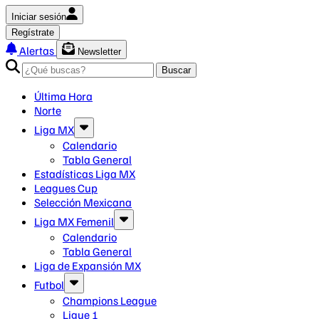
Iniciar sesión
Regístrate
Alertas
Newsletter
Buscar
Última Hora
Norte
Liga MX
Calendario
Tabla General
Estadísticas Liga MX
Leagues Cup
Selección Mexicana
Liga MX Femenil
Calendario
Tabla General
Liga de Expansión MX
Futbol
Champions League
Ligue 1