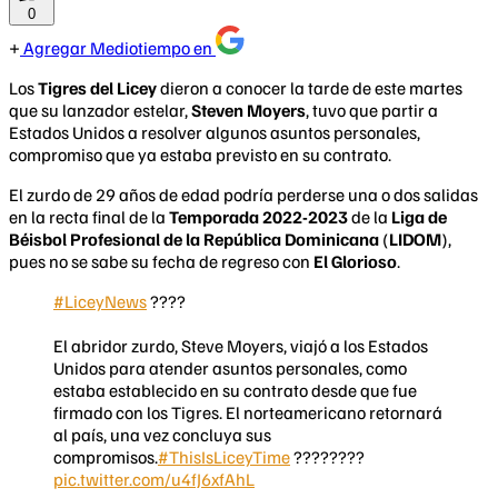
0
Agregar Mediotiempo en
Los
Tigres del Licey
dieron a conocer la tarde de este martes
que su lanzador estelar,
Steven Moyers
, tuvo que partir a
Estados Unidos a resolver algunos asuntos personales,
compromiso que ya estaba previsto en su contrato.
El zurdo de 29 años de edad podría perderse una o dos salidas
en la recta final de la
Temporada 2022-2023
de la
Liga de
Béisbol Profesional de la República Dominicana
(
LIDOM
),
pues no se sabe su fecha de regreso con
El Glorioso
.
#LiceyNews
????
El abridor zurdo, Steve Moyers, viajó a los Estados
Unidos para atender asuntos personales, como
estaba establecido en su contrato desde que fue
firmado con los Tigres. El norteamericano retornará
al país, una vez concluya sus
compromisos.
#ThisIsLiceyTime
????????
pic.twitter.com/u4fJ6xfAhL