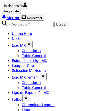
Iniciar sesión
Regístrate
Alertas
Newsletter
Buscar
Última Hora
Norte
Liga MX
Calendario
Tabla General
Estadísticas Liga MX
Leagues Cup
Selección Mexicana
Liga MX Femenil
Calendario
Tabla General
Liga de Expansión MX
Futbol
Champions League
Ligue 1