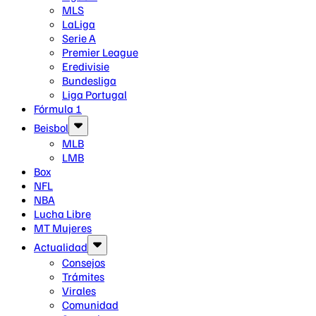
MLS
LaLiga
Serie A
Premier League
Eredivisie
Bundesliga
Liga Portugal
Fórmula 1
Beisbol
MLB
LMB
Box
NFL
NBA
Lucha Libre
MT Mujeres
Actualidad
Consejos
Trámites
Virales
Comunidad