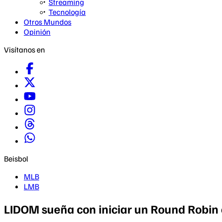
Streaming
Tecnología
Otros Mundos
Opinión
Visítanos en
Beisbol
MLB
LMB
LIDOM sueña con iniciar un Round Robin