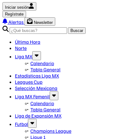
Iniciar sesión
Regístrate
Alertas
Newsletter
Buscar
Última Hora
Norte
Liga MX
Calendario
Tabla General
Estadísticas Liga MX
Leagues Cup
Selección Mexicana
Liga MX Femenil
Calendario
Tabla General
Liga de Expansión MX
Futbol
Champions League
Ligue 1