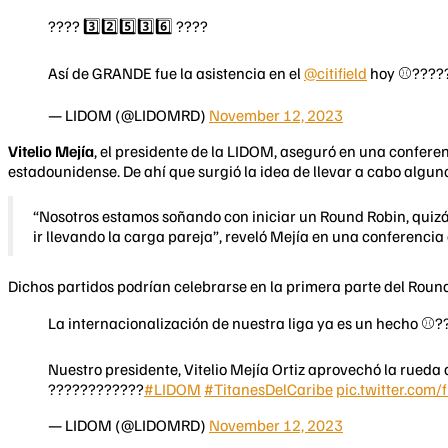
???? 3️⃣2️⃣5️⃣3️⃣6️⃣ ????
Así de GRANDE fue la asistencia en el
@citifield
hoy ⚾️????
— LIDOM (@LIDOMRD)
November 12, 2023
Vitelio Mejía
, el presidente de la LIDOM, aseguró en una conferen
estadounidense. De ahí que surgió la idea de llevar a cabo algu
“Nosotros estamos soñando con iniciar un Round Robin, quizás 
ir llevando la carga pareja”, reveló Mejía en una conferencia
Dichos partidos podrían celebrarse en la primera parte del Round
La internacionalización de nuestra liga ya es un hecho ⚾️
Nuestro presidente, Vitelio Mejía Ortiz aprovechó la rueda
????????????
#LIDOM
#TitanesDelCaribe
pic.twitter.com
— LIDOM (@LIDOMRD)
November 12, 2023