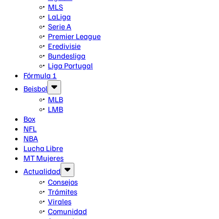
MLS
LaLiga
Serie A
Premier League
Eredivisie
Bundesliga
Liga Portugal
Fórmula 1
Beisbol
MLB
LMB
Box
NFL
NBA
Lucha Libre
MT Mujeres
Actualidad
Consejos
Trámites
Virales
Comunidad