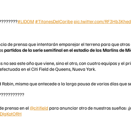
????????
#LIDOM
#TitanesDelCaribe
pic.twitter.com/RF3Hb3Khed
cia de prensa que intentarán emparejar el terreno para que otros c
nos
partidos de la serie semifinal en el estadio de los Marlins de M
no sea este año que viene, sino el otro, con cuatro equipos y el pr
 efectuada en el Citi Field de Queens, Nueva York.
 Robin, misma que antecede a la larga pausa de varios días que se
????????????
 de prensa en el
@citifield
para anunciar otro de nuestros sueños: ¡j
/fDIgKotORH