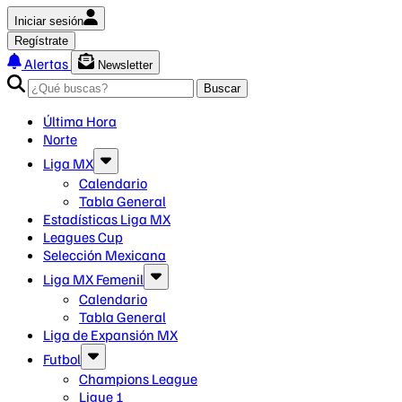
Iniciar sesión
Regístrate
Alertas
Newsletter
Buscar
Última Hora
Norte
Liga MX
Calendario
Tabla General
Estadísticas Liga MX
Leagues Cup
Selección Mexicana
Liga MX Femenil
Calendario
Tabla General
Liga de Expansión MX
Futbol
Champions League
Ligue 1