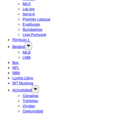
MLS
LaLiga
Serie A
Premier League
Eredivisie
Bundesliga
Liga Portugal
Fórmula 1
Beisbol
MLB
LMB
Box
NFL
NBA
Lucha Libre
MT Mujeres
Actualidad
Consejos
Trámites
Virales
Comunidad