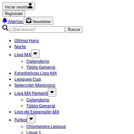
Iniciar sesión
Regístrate
Alertas
Newsletter
Buscar
Última Hora
Norte
Liga MX
Calendario
Tabla General
Estadísticas Liga MX
Leagues Cup
Selección Mexicana
Liga MX Femenil
Calendario
Tabla General
Liga de Expansión MX
Futbol
Champions League
Ligue 1