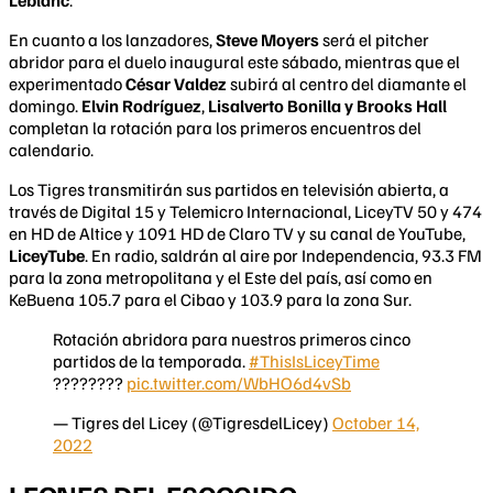
En cuanto a los lanzadores,
Steve Moyers
será el pitcher
abridor para el duelo inaugural este sábado, mientras que el
experimentado
César Valdez
subirá al centro del diamante el
domingo.
Elvin Rodríguez
,
Lisalverto Bonilla y Brooks Hall
completan la rotación para los primeros encuentros del
calendario.
Los Tigres transmitirán sus partidos en televisión abierta, a
través de Digital 15 y Telemicro Internacional, LiceyTV 50 y 474
en HD de Altice y 1091 HD de Claro TV y su canal de YouTube,
LiceyTube
. En radio, saldrán al aire por Independencia, 93.3 FM
para la zona metropolitana y el Este del país, así como en
KeBuena 105.7 para el Cibao y 103.9 para la zona Sur.
Rotación abridora para nuestros primeros cinco
partidos de la temporada.
#ThisIsLiceyTime
????????
pic.twitter.com/WbHO6d4vSb
— Tigres del Licey (@TigresdelLicey)
October 14,
2022