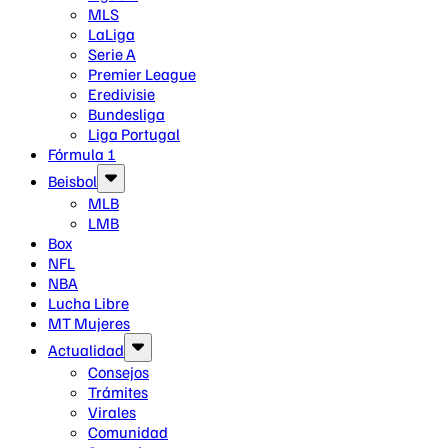
MLS
LaLiga
Serie A
Premier League
Eredivisie
Bundesliga
Liga Portugal
Fórmula 1
Beisbol
MLB
LMB
Box
NFL
NBA
Lucha Libre
MT Mujeres
Actualidad
Consejos
Trámites
Virales
Comunidad