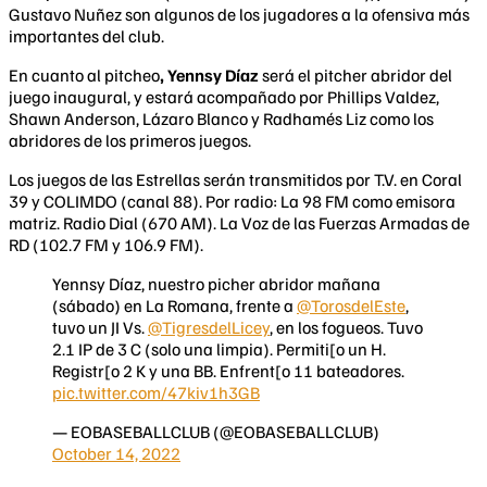
Gustavo Nuñez son algunos de los jugadores a la ofensiva más
importantes del club.
En cuanto al pitcheo
, Yennsy Díaz
será el pitcher abridor del
juego inaugural, y estará acompañado por Phillips Valdez,
Shawn Anderson, Lázaro Blanco y Radhamés Liz como los
abridores de los primeros juegos.
Los juegos de las Estrellas serán transmitidos por T.V. en Coral
39 y COLIMDO (canal 88). Por radio: La 98 FM como emisora
matriz. Radio Dial (670 AM). La Voz de las Fuerzas Armadas de
RD (102.7 FM y 106.9 FM).
Yennsy Díaz, nuestro picher abridor mañana
(sábado) en La Romana, frente a
@TorosdelEste
,
tuvo un JI Vs.
@TigresdelLicey
, en los fogueos. Tuvo
2.1 IP de 3 C (solo una limpia). Permiti[o un H.
Registr[o 2 K y una BB. Enfrent[o 11 bateadores.
pic.twitter.com/47kiv1h3GB
— EOBASEBALLCLUB (@EOBASEBALLCLUB)
October 14, 2022