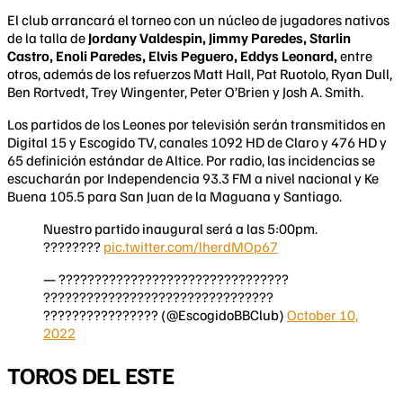
El club arrancará el torneo con un núcleo de jugadores nativos
de la talla de
Jordany Valdespin, Jimmy Paredes, Starlin
Castro, Enoli Paredes, Elvis Peguero, Eddys Leonard,
entre
otros, además de los refuerzos Matt Hall, Pat Ruotolo, Ryan Dull,
Ben Rortvedt, Trey Wingenter, Peter O’Brien y Josh A. Smith.
Los partidos de los Leones por televisión serán transmitidos en
Digital 15 y Escogido TV, canales 1092 HD de Claro y 476 HD y
65 definición estándar de Altice. Por radio, las incidencias se
escucharán por Independencia 93.3 FM a nivel nacional y Ke
Buena 105.5 para San Juan de la Maguana y Santiago.
Nuestro partido inaugural será a las 5:00pm.
????????
pic.twitter.com/lherdMOp67
— ????????????????????????????????
????????????????????????????????
???????????????? (@EscogidoBBClub)
October 10,
2022
TOROS DEL ESTE