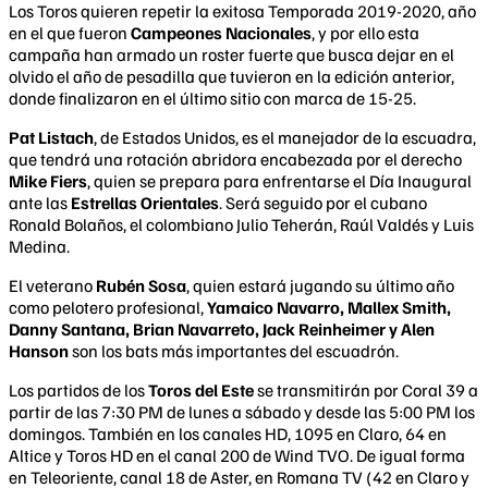
Los Toros quieren repetir la exitosa Temporada 2019-2020, año
en el que fueron
Campeones Nacionales
, y por ello esta
campaña han armado un roster fuerte que busca dejar en el
olvido el año de pesadilla que tuvieron en la edición anterior,
donde finalizaron en el último sitio con marca de 15-25.
Pat Listach
, de Estados Unidos, es el manejador de la escuadra,
que tendrá una rotación abridora encabezada por el derecho
Mike Fiers
, quien se prepara para enfrentarse el Día Inaugural
ante las
Estrellas Orientales
. Será seguido por el cubano
Ronald Bolaños, el colombiano Julio Teherán, Raúl Valdés y Luis
Medina.
El veterano
Rubén Sosa
, quien estará jugando su último año
como pelotero profesional,
Yamaico Navarro, Mallex Smith,
Danny Santana, Brian Navarreto, Jack Reinheimer y Alen
Hanson
son los bats más importantes del escuadrón.
Los partidos de los
Toros del Este
se transmitirán por Coral 39 a
partir de las 7:30 PM de lunes a sábado y desde las 5:00 PM los
domingos. También en los canales HD, 1095 en Claro, 64 en
Altice y Toros HD en el canal 200 de Wind TVO. De igual forma
en Teleoriente, canal 18 de Aster, en Romana TV (42 en Claro y