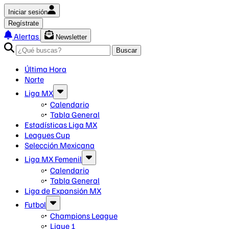
Iniciar sesión
Regístrate
Alertas
Newsletter
Buscar
Última Hora
Norte
Liga MX
Calendario
Tabla General
Estadísticas Liga MX
Leagues Cup
Selección Mexicana
Liga MX Femenil
Calendario
Tabla General
Liga de Expansión MX
Futbol
Champions League
Ligue 1