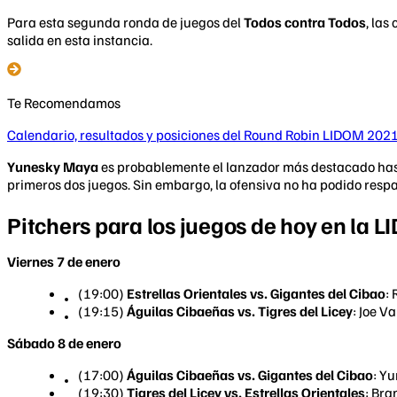
Para esta segunda ronda de juegos del
Todos contra Todos
, las
salida en esta instancia.
Te Recomendamos
Calendario, resultados y posiciones del Round Robin LIDOM 202
Yunesky Maya
es probablemente el lanzador más destacado hast
primeros dos juegos. Sin embargo, la ofensiva no ha podido respa
Pitchers para los juegos de hoy en la 
Viernes 7 de enero
(19:00)
Estrellas Orientales vs. Gigantes del Cibao
:
(19:15)
Águilas Cibaeñas vs. Tigres del Licey
: Joe V
Sábado 8 de enero
(17:00)
Águilas Cibaeñas vs. Gigantes del Cibao
: Y
(19:30)
Tigres del Licey vs. Estrellas Orientales
: Bra