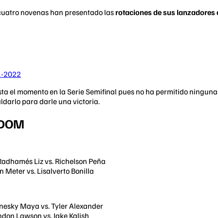
 cuatro novenas han presentado las
rotaciones de sus lanzadores 
1-2022
a el momento en la Serie Semifinal pues no ha permitido ninguna 
ldarlo para darle una victoria.
LIDOM
 Radhamés Liz vs. Richelson Peña
an Meter vs. Lisalverto Bonilla
unesky Maya vs. Tyler Alexander
ndon Lawson vs. Jake Kalish