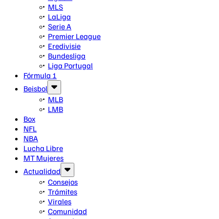
MLS
LaLiga
Serie A
Premier League
Eredivisie
Bundesliga
Liga Portugal
Fórmula 1
Beisbol
MLB
LMB
Box
NFL
NBA
Lucha Libre
MT Mujeres
Actualidad
Consejos
Trámites
Virales
Comunidad