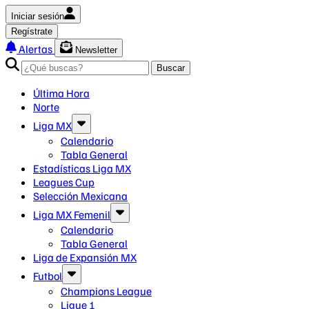
Iniciar sesión
Regístrate
Alertas
Newsletter
Buscar
Última Hora
Norte
Liga MX
Calendario
Tabla General
Estadísticas Liga MX
Leagues Cup
Selección Mexicana
Liga MX Femenil
Calendario
Tabla General
Liga de Expansión MX
Futbol
Champions League
Ligue 1