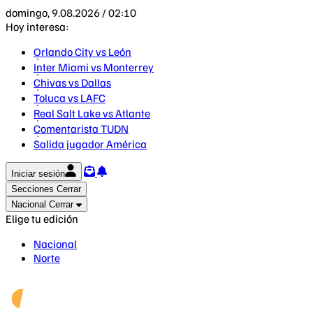
domingo, 9.08.2026 / 02:10
Hoy interesa:
Orlando City vs León
Inter Miami vs Monterrey
Chivas vs Dallas
Toluca vs LAFC
Real Salt Lake vs Atlante
Comentarista TUDN
Salida jugador América
Iniciar sesión
Secciones
Cerrar
Nacional
Cerrar
Elige tu edición
Nacional
Norte