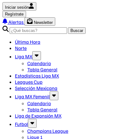
Iniciar sesión
Regístrate
Alertas
Newsletter
Buscar
Última Hora
Norte
Liga MX
Calendario
Tabla General
Estadísticas Liga MX
Leagues Cup
Selección Mexicana
Liga MX Femenil
Calendario
Tabla General
Liga de Expansión MX
Futbol
Champions League
Ligue 1