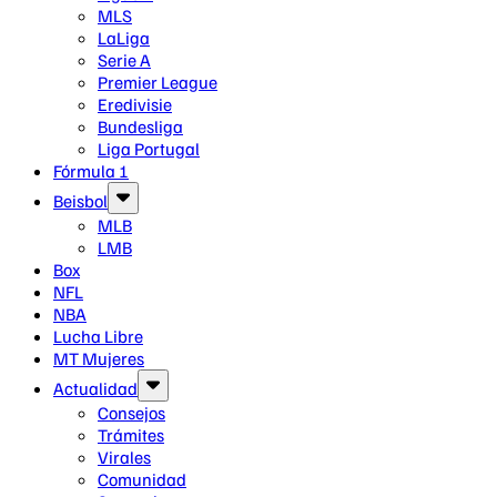
MLS
LaLiga
Serie A
Premier League
Eredivisie
Bundesliga
Liga Portugal
Fórmula 1
Beisbol
MLB
LMB
Box
NFL
NBA
Lucha Libre
MT Mujeres
Actualidad
Consejos
Trámites
Virales
Comunidad