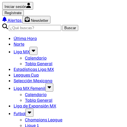
Iniciar sesión
Regístrate
Alertas
Newsletter
Buscar
Última Hora
Norte
Liga MX
Calendario
Tabla General
Estadísticas Liga MX
Leagues Cup
Selección Mexicana
Liga MX Femenil
Calendario
Tabla General
Liga de Expansión MX
Futbol
Champions League
Ligue 1