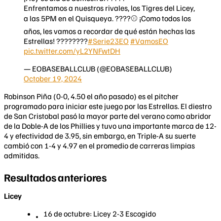
Enfrentamos a nuestros rivales, los Tigres del Licey,
a las 5PM en el Quisqueya. ????️⚾ ¡Como todos los
años, les vamos a recordar de qué están hechas las
Estrellas! ????????
#Serie23EO
#VamosEO
pic.twitter.com/yL2YNFwtDH
— EOBASEBALLCLUB (@EOBASEBALLCLUB)
October 19, 2024
Robinson Piña (0-0, 4.50 el año pasado) es el pitcher
programado para iniciar este juego por las Estrellas. El diestro
de San Cristobal pasó la mayor parte del verano como abridor
de la Doble-A de los Phillies y tuvo una importante marca de 12-
4 y efectividad de 3.95, sin embargo, en Triple-A su suerte
cambió con 1-4 y 4.97 en el promedio de carreras limpias
admitidas.
Resultados anteriores
Licey
16 de octubre: Licey 2-3 Escogido