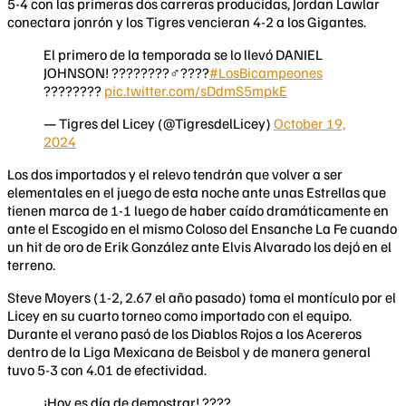
5-4 con las primeras dos carreras producidas, Jordan Lawlar
conectara jonrón y los Tigres vencieran 4-2 a los Gigantes.
El primero de la temporada se lo llevó DANIEL
JOHNSON! ????????‍♂️????️
#LosBicampeones
????????
pic.twitter.com/sDdmS5mpkE
— Tigres del Licey (@TigresdelLicey)
October 19,
2024
Los dos importados y el relevo tendrán que volver a ser
elementales en el juego de esta noche ante unas Estrellas que
tienen marca de 1-1 luego de haber caído dramáticamente en
ante el Escogido en el mismo Coloso del Ensanche La Fe cuando
un hit de oro de Erik González ante Elvis Alvarado los dejó en el
terreno.
Steve Moyers (1-2, 2.67 el año pasado) toma el montículo por el
Licey en su cuarto torneo como importado con el equipo.
Durante el verano pasó de los Diablos Rojos a los Acereros
dentro de la Liga Mexicana de Beisbol y de manera general
tuvo 5-3 con 4.01 de efectividad.
¡Hoy es día de demostrar! ????