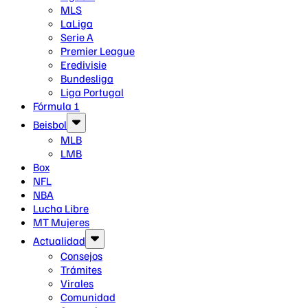
MLS
LaLiga
Serie A
Premier League
Eredivisie
Bundesliga
Liga Portugal
Fórmula 1
Beisbol
MLB
LMB
Box
NFL
NBA
Lucha Libre
MT Mujeres
Actualidad
Consejos
Trámites
Virales
Comunidad