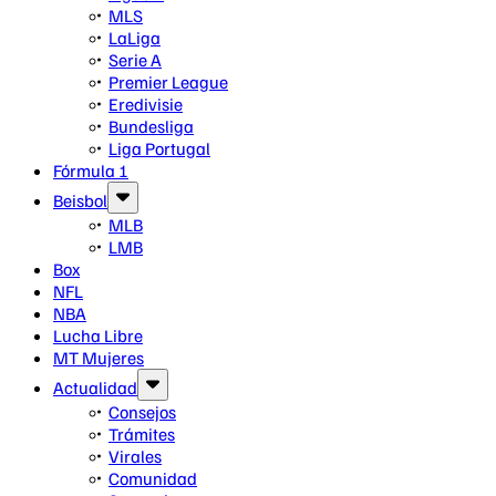
MLS
LaLiga
Serie A
Premier League
Eredivisie
Bundesliga
Liga Portugal
Fórmula 1
Beisbol
MLB
LMB
Box
NFL
NBA
Lucha Libre
MT Mujeres
Actualidad
Consejos
Trámites
Virales
Comunidad