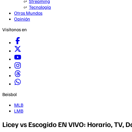
Streaming
Tecnología
Otros Mundos
Opinión
Visítanos en
Beisbol
MLB
LMB
Licey vs Escogido EN VIVO: Horario, TV,