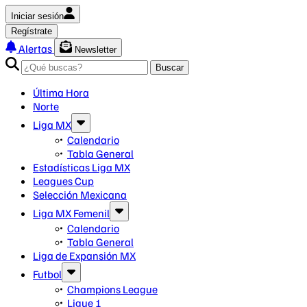
Iniciar sesión
Regístrate
Alertas
Newsletter
Buscar
Última Hora
Norte
Liga MX
Calendario
Tabla General
Estadísticas Liga MX
Leagues Cup
Selección Mexicana
Liga MX Femenil
Calendario
Tabla General
Liga de Expansión MX
Futbol
Champions League
Ligue 1