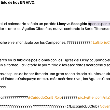
rtido de hoy EN VIVO
.
l, el calendario señala un partido
Licey vs Escogido
apenas por t
ndario ante las Águilas Cibaeñas, nueve contando la Serie Titanes d
oche en el montículo por los Campeones. ????????????
#LaGloriaC
erca en la
tabla de posiciones
con los Tigres del Licey ocupando e
 el torneo. La victoria le permitiría a los escarlatas acercarse a s
as después de haber firmado una gran racha de seis triunfos en siet
 el Estadio Quisqueya ante su más acérrimo rival, las Águilas Cib
????
hal ????????????
#CuidadoConElRojo
????????
pic.twitter.com/nI
????????????????? ???????????????? (@EscogidoBBClub)
Novem