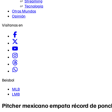
Streaming
Tecnología
Otros Mundos
Opinión
Visítanos en
Beisbol
MLB
LMB
Pitcher mexicano empata récord de ponch