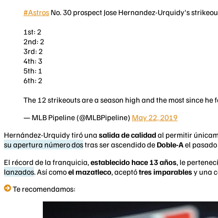
#Astros
No. 30 prospect Jose Hernandez-Urquidy's strikeout
1st: 2
2nd: 2
3rd: 2
4th: 3
5th: 1
6th: 2
The 12 strikeouts are a season high and the most since he fa
— MLB Pipeline (@MLBPipeline)
May 22, 2019
Hernández-Urquidy tiró una
salida de calidad
al permitir única
su apertura número dos
tras ser ascendido de
Doble-A
el pasad
El récord de la franquicia,
establecido hace 13 años
, le pertenec
lanzados
. Así como
el mazatleco
, aceptó
tres imparables
y una c
Te recomendamos: