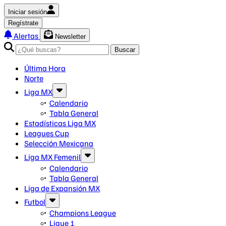
Iniciar sesión
Regístrate
Alertas
Newsletter
Buscar
Última Hora
Norte
Liga MX
Calendario
Tabla General
Estadísticas Liga MX
Leagues Cup
Selección Mexicana
Liga MX Femenil
Calendario
Tabla General
Liga de Expansión MX
Futbol
Champions League
Ligue 1