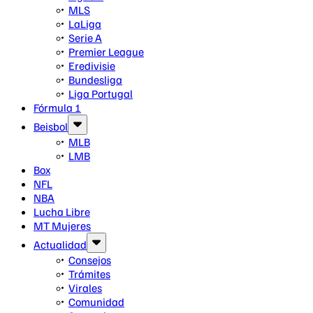
MLS
LaLiga
Serie A
Premier League
Eredivisie
Bundesliga
Liga Portugal
Fórmula 1
Beisbol
MLB
LMB
Box
NFL
NBA
Lucha Libre
MT Mujeres
Actualidad
Consejos
Trámites
Virales
Comunidad