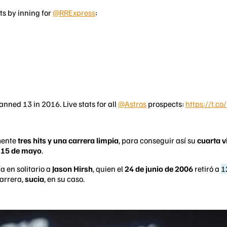
s by inning for
@RRExpress
:
nned 13 in 2016. Live stats for all
@Astros
prospects:
https://t.
mente
tres hits y una carrera limpia
, para conseguir así su
cuarta v
o
15 de mayo
.
ía en solitario a
Jason Hirsh
, quien el
24 de junio de 2006
retiró a
1
arrera,
sucia
, en su caso.