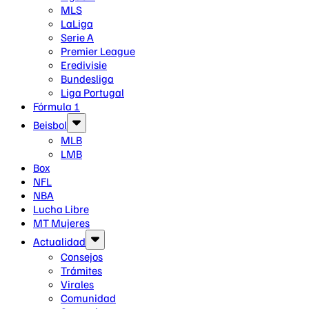
MLS
LaLiga
Serie A
Premier League
Eredivisie
Bundesliga
Liga Portugal
Fórmula 1
Beisbol
MLB
LMB
Box
NFL
NBA
Lucha Libre
MT Mujeres
Actualidad
Consejos
Trámites
Virales
Comunidad