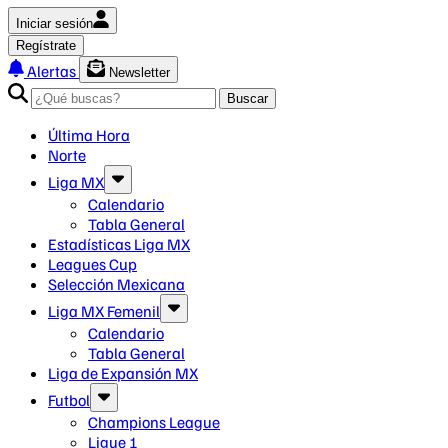
Iniciar sesión
Regístrate
Alertas
Newsletter
Buscar
Última Hora
Norte
Liga MX
Calendario
Tabla General
Estadísticas Liga MX
Leagues Cup
Selección Mexicana
Liga MX Femenil
Calendario
Tabla General
Liga de Expansión MX
Futbol
Champions League
Ligue 1