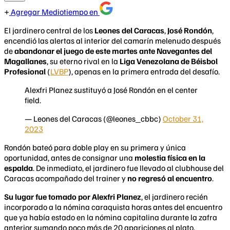
Agregar Mediotiempo en
El jardinero central de los
Leones del Caracas
,
José Rondón
,
encendió las alertas al interior del camarín melenudo después
de
abandonar el juego de este martes ante Navegantes del
Magallanes
, su eterno rival en la
Liga Venezolana de Béisbol
Profesional
(
LVBP
), apenas en la primera entrada del desafío.
Alexfri Planez sustituyó a José Rondón en el center
field.
— Leones del Caracas (@leones_cbbc)
October 31,
2023
Rondón bateó para doble play en su primera y única
oportunidad, antes de consignar una
molestia física en la
espalda
. De inmediato, el jardinero fue llevado al clubhouse del
Caracas acompañado del trainer y
no regresó al encuentro
.
Su lugar fue tomado por Alexfri Planez
, el jardinero recién
incorporado a la nómina caraquista horas antes del encuentro
que ya había estado en la nómina capitalina durante la zafra
anterior sumando poco más de 20 apariciones al plato.