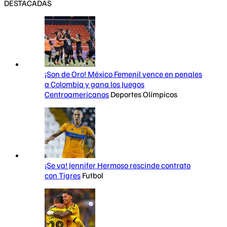
DESTACADAS
¡Son de Oro! México Femenil vence en penales
a Colombia y gana los Juegos
Centroamericanos
Deportes Olímpicos
¡Se va! Jennifer Hermoso rescinde contrato
con Tigres
Futbol