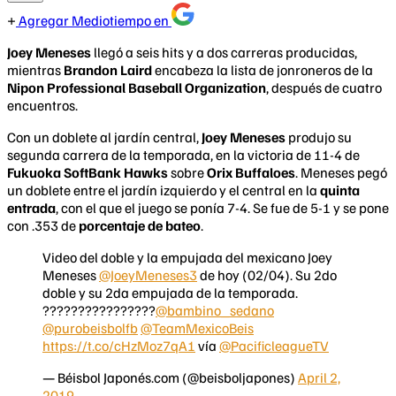
Agregar Mediotiempo en
Joey Meneses
llegó a seis hits y a dos carreras producidas,
mientras
Brandon Laird
encabeza la lista de jonroneros de la
Nipon Professional Baseball Organization
, después de cuatro
encuentros.
Con un doblete al jardín central,
Joey Meneses
produjo su
segunda carrera de la temporada, en la victoria de 11-4 de
Fukuoka SoftBank Hawks
sobre
Orix Buffaloes
. Meneses pegó
un doblete entre el jardín izquierdo y el central en la
quinta
entrada
, con el que el juego se ponía 7-4. Se fue de 5-1 y se pone
con .353 de
porcentaje de bateo
.
Video del doble y la empujada del mexicano Joey
Meneses
@JoeyMeneses3
de hoy (02/04). Su 2do
doble y su 2da empujada de la temporada.
????????????????
@bambino_sedano
@purobeisbolfb
@TeamMexicoBeis
https://t.co/cHzMoz7qA1
vía
@PacificleagueTV
— Béisbol Japonés.com (@beisboljapones)
April 2,
2019