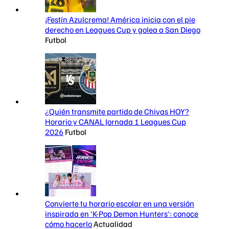
¡Festín Azulcrema! América inicia con el pie
derecho en Leagues Cup y golea a San Diego
Futbol
¿Quién transmite partido de Chivas HOY?
Horario y CANAL Jornada 1 Leagues Cup
2026
Futbol
Convierte tu horario escolar en una versión
inspirada en 'K-Pop Demon Hunters': conoce
cómo hacerlo
Actualidad