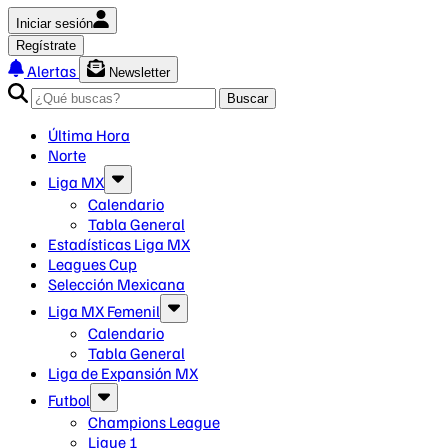
Iniciar sesión
Regístrate
Alertas
Newsletter
Buscar
Última Hora
Norte
Liga MX
Calendario
Tabla General
Estadísticas Liga MX
Leagues Cup
Selección Mexicana
Liga MX Femenil
Calendario
Tabla General
Liga de Expansión MX
Futbol
Champions League
Ligue 1