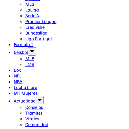
MLS
LaLiga
Serie A
Premier League
Eredivisie
Bundesliga
Liga Portugal
Fórmula 1
Beisbol
MLB
LMB
Box
NFL
NBA
Lucha Libre
MT Mujeres
Actualidad
Consejos
Trámites
Virales
Comunidad