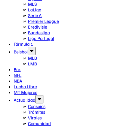
MLS
LaLiga
Serie A
Premier League
Eredivisie
Bundesliga
Liga Portugal
Fórmula 1
Beisbol
MLB
LMB
Box
NFL
NBA
Lucha Libre
MT Mujeres
Actualidad
Consejos
Trámites
Virales
Comunidad