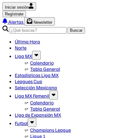
Iniciar sesión
Regístrate
Alertas
Newsletter
Buscar
Última Hora
Norte
Liga MX
Calendario
Tabla General
Estadísticas Liga MX
Leagues Cup
Selección Mexicana
Liga MX Femenil
Calendario
Tabla General
Liga de Expansión MX
Futbol
Champions League
Ligue 1