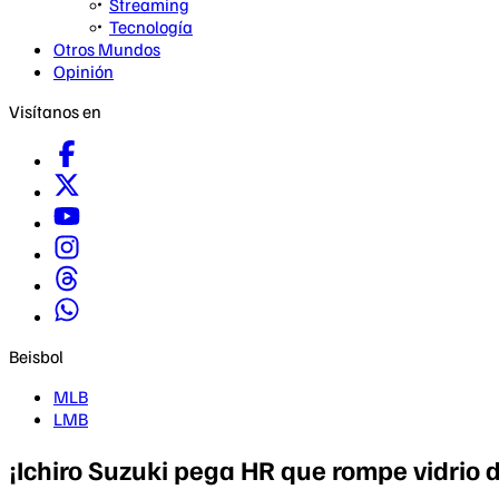
Streaming
Tecnología
Otros Mundos
Opinión
Visítanos en
Beisbol
MLB
LMB
¡Ichiro Suzuki pega HR que rompe vidrio 