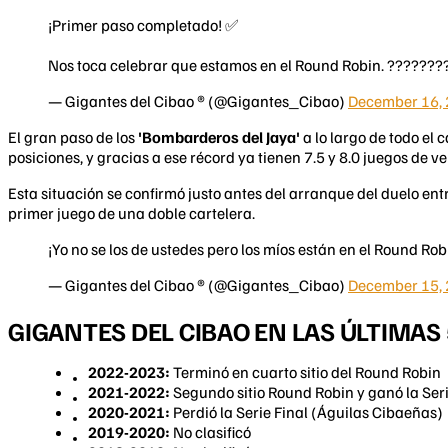
¡Primer paso completado! ✅
Nos toca celebrar que estamos en el Round Robin. ???????
— Gigantes del Cibao ® (@Gigantes_Cibao)
December 16,
El gran paso de los
'Bombarderos del Jaya'
a lo largo de todo el 
posiciones, y gracias a ese récord ya tienen 7.5 y 8.0 juegos de ven
Esta situación se confirmó justo antes del arranque del duelo en
primer juego de una doble cartelera.
¡Yo no se los de ustedes pero los míos están en el Round Ro
— Gigantes del Cibao ® (@Gigantes_Cibao)
December 15,
GIGANTES DEL CIBAO EN LAS ÚLTIMA
2022-2023:
Terminó en cuarto sitio del Round Robin
2021-2022:
Segundo sitio Round Robin y ganó la Seri
2020-2021:
Perdió la Serie Final (Águilas Cibaeñas)
2019-2020:
No clasificó