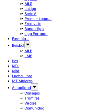
MLS
LaLiga
Serie A
Premier League
Eredivisie
Bundesliga
Liga Portugal
Fórmula 1
Beisbol
MLB
LMB
Box
NFL
NBA
Lucha Libre
MT Mujeres
Actualidad
Consejos
Trámites
Virales
Comunidad