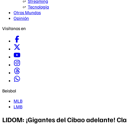
Streaming
Tecnología
Otros Mundos
Opinión
Visítanos en
Beisbol
MLB
LMB
LIDOM: ¡Gigantes del Cibao adelante! Cla