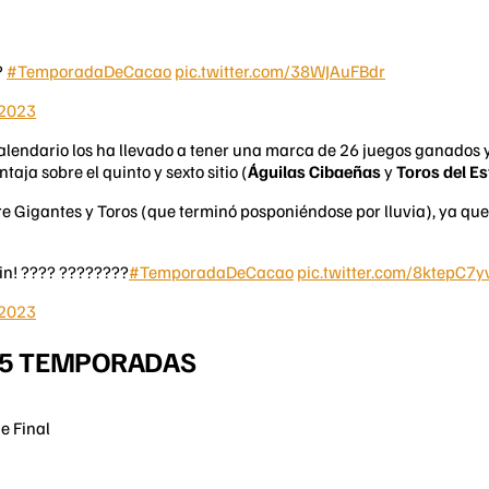
?
#TemporadaDeCacao
pic.twitter.com/38WJAuFBdr
 2023
calendario los ha llevado a tener una marca de 26 juegos ganados y 
taja sobre el quinto y sexto sitio (
Águilas Cibaeñas
y
Toros del Es
tre Gigantes y Toros (que terminó posponiéndose por lluvia), ya que
bin! ???? ????????
#TemporadaDeCacao
pic.twitter.com/8ktepC7y
 2023
S 5 TEMPORADAS
e Final