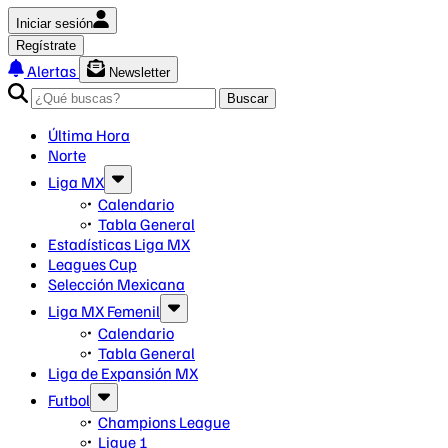
Iniciar sesión
Regístrate
Alertas
Newsletter
Buscar
Última Hora
Norte
Liga MX
Calendario
Tabla General
Estadísticas Liga MX
Leagues Cup
Selección Mexicana
Liga MX Femenil
Calendario
Tabla General
Liga de Expansión MX
Futbol
Champions League
Ligue 1