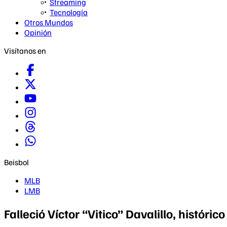
Streaming
Tecnología
Otros Mundos
Opinión
Visítanos en
Beisbol
MLB
LMB
Falleció Víctor “Vitico” Davalillo, históri