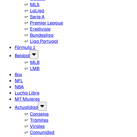
MLS
LaLiga
Serie A
Premier League
Eredivisie
Bundesliga
Liga Portugal
Fórmula 1
Beisbol
MLB
LMB
Box
NFL
NBA
Lucha Libre
MT Mujeres
Actualidad
Consejos
Trámites
Virales
Comunidad