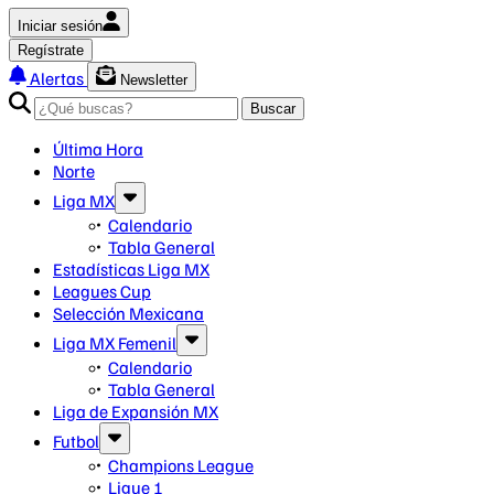
Iniciar sesión
Regístrate
Alertas
Newsletter
Buscar
Última Hora
Norte
Liga MX
Calendario
Tabla General
Estadísticas Liga MX
Leagues Cup
Selección Mexicana
Liga MX Femenil
Calendario
Tabla General
Liga de Expansión MX
Futbol
Champions League
Ligue 1