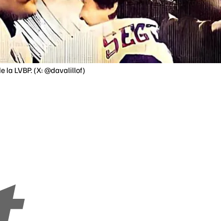
e la LVBP. (X: @davalillof)