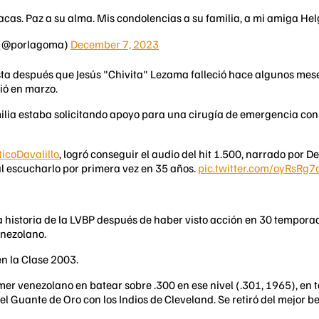
racas. Paz a su alma. Mis condolencias a su familia, a mi amiga Helga
? (@porlagoma)
December 7, 2023
sta después que Jesús "Chivita" Lezama falleció hace algunos meses
ió en marzo.
familia estaba solicitando apoyo para una cirugía de emergencia c
ticoDavalillo
, logró conseguir el audio del hit 1.500, narrado por 
 al escucharlo por primera vez en 35 años.
pic.twitter.com/oyRsRg7
en la historia de la LVBP después de haber visto acción en 30 tempor
enezolano.
en la Clase 2003.
imer venezolano en batear sobre .300 en ese nivel (.301, 1965), en
el Guante de Oro con los Indios de Cleveland. Se retiró del mejor 