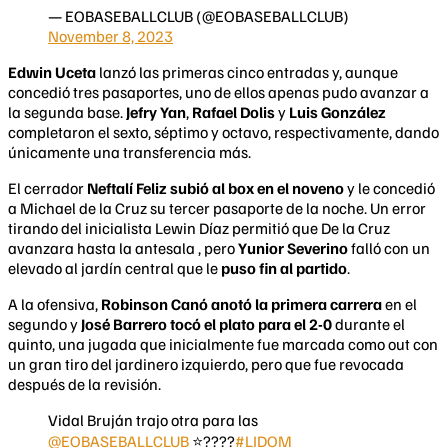
— EOBASEBALLCLUB (@EOBASEBALLCLUB)
November 8, 2023
Edwin Uceta
lanzó las primeras cinco entradas y, aunque
concedió tres pasaportes, uno de ellos apenas pudo avanzar a
la segunda base.
Jefry Yan
,
Rafael Dolis
y
Luis González
completaron el sexto, séptimo y octavo, respectivamente, dando
únicamente una transferencia más.
El cerrador
Neftalí Feliz subió al box en el noveno
y le concedió
a Michael de la Cruz su tercer pasaporte de la noche. Un error
tirando del inicialista Lewin Díaz permitió que De la Cruz
avanzara hasta la antesala , pero
Yunior Severino
falló con un
elevado al jardín central que le
puso fin al partido
.
A la ofensiva,
Robinson Canó anotó la primera carrera
en el
segundo y
José Barrero tocó el plato para el 2-0
durante el
quinto, una jugada que inicialmente fue marcada como out con
un gran tiro del jardinero izquierdo, pero que fue revocada
después de la revisión.
Vidal Bruján trajo otra para las
@EOBASEBALLCLUB
⭐️????
#LIDOM