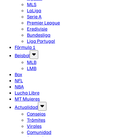
MLS
LaLiga
Serie A
Premier League
Eredivisie
Bundesliga
Liga Portugal
Fórmula 1
Beisbol
MLB
LMB
Box
NFL
NBA
Lucha Libre
MT Mujeres
Actualidad
Consejos
Trámites
Virales
Comunidad