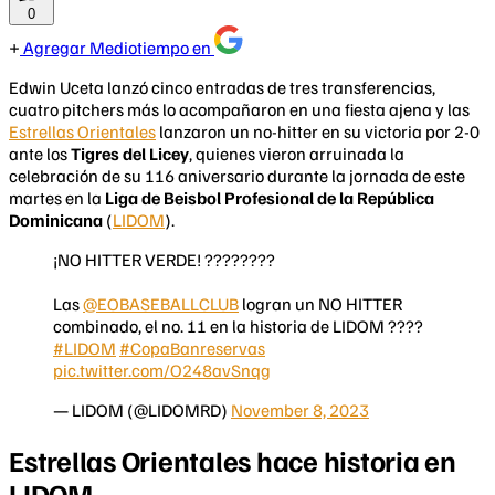
0
Agregar Mediotiempo en
Edwin Uceta lanzó cinco entradas de tres transferencias,
cuatro pitchers más lo acompañaron en una fiesta ajena y las
Estrellas Orientales
lanzaron un no-hitter en su victoria por 2-0
ante los
Tigres del Licey
, quienes vieron arruinada la
celebración de su 116 aniversario durante la jornada de este
martes en la
Liga de Beisbol Profesional de la República
Dominicana
(
LIDOM
).
¡NO HITTER VERDE! ????????
Las
@EOBASEBALLCLUB
logran un NO HITTER
combinado, el no. 11 en la historia de LIDOM ????
#LIDOM
#CopaBanreservas
pic.twitter.com/O248avSnqg
— LIDOM (@LIDOMRD)
November 8, 2023
Estrellas Orientales hace historia en
LIDOM