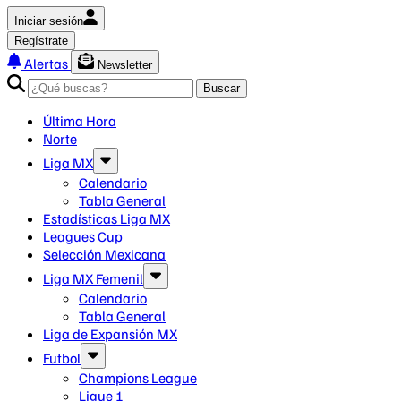
Iniciar sesión
Regístrate
Alertas
Newsletter
Buscar
Última Hora
Norte
Liga MX
Calendario
Tabla General
Estadísticas Liga MX
Leagues Cup
Selección Mexicana
Liga MX Femenil
Calendario
Tabla General
Liga de Expansión MX
Futbol
Champions League
Ligue 1