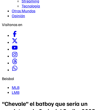
Streaming
Tecnología
Otros Mundos
Opinión
Visítanos en
Beisbol
MLB
LMB
“Chevale” el batboy que sería un