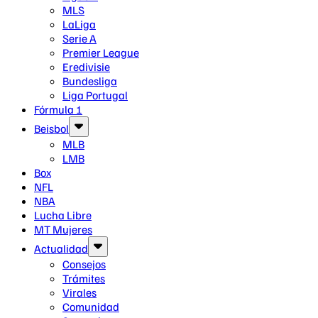
MLS
LaLiga
Serie A
Premier League
Eredivisie
Bundesliga
Liga Portugal
Fórmula 1
Beisbol
MLB
LMB
Box
NFL
NBA
Lucha Libre
MT Mujeres
Actualidad
Consejos
Trámites
Virales
Comunidad