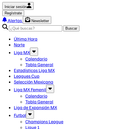
Iniciar sesión
Regístrate
Alertas
Newsletter
Buscar
Última Hora
Norte
Liga MX
Calendario
Tabla General
Estadísticas Liga MX
Leagues Cup
Selección Mexicana
Liga MX Femenil
Calendario
Tabla General
Liga de Expansión MX
Futbol
Champions League
Ligue 1