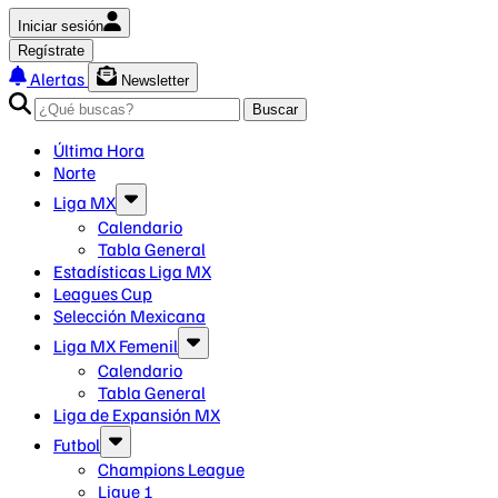
Iniciar sesión
Regístrate
Alertas
Newsletter
Buscar
Última Hora
Norte
Liga MX
Calendario
Tabla General
Estadísticas Liga MX
Leagues Cup
Selección Mexicana
Liga MX Femenil
Calendario
Tabla General
Liga de Expansión MX
Futbol
Champions League
Ligue 1