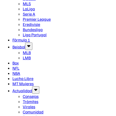
MLS
LaLiga
Serie A
Premier League
Eredivisie
Bundesliga
Liga Portugal
Fórmula 1
Beisbol
MLB
LMB
Box
NFL
NBA
Lucha Libre
MT Mujeres
Actualidad
Consejos
Trámites
Virales
Comunidad