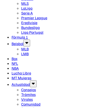
MLS
LaLiga
Serie A
Premier League
Eredivisie
Bundesliga
Liga Portugal
Fórmula 1
Beisbol
MLB
LMB
Box
NFL
NBA
Lucha Libre
MT Mujeres
Actualidad
Consejos
Trámites
Virales
Comunidad