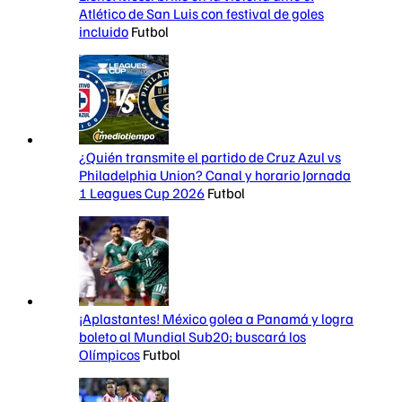
Atlético de San Luis con festival de goles
incluido
Futbol
¿Quién transmite el partido de Cruz Azul vs
Philadelphia Union? Canal y horario Jornada
1 Leagues Cup 2026
Futbol
¡Aplastantes! México golea a Panamá y logra
boleto al Mundial Sub20; buscará los
Olímpicos
Futbol