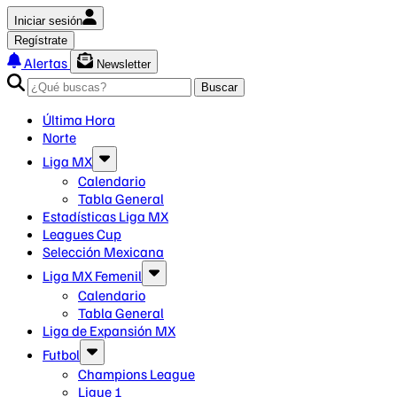
Iniciar sesión
Regístrate
Alertas
Newsletter
Buscar
Última Hora
Norte
Liga MX
Calendario
Tabla General
Estadísticas Liga MX
Leagues Cup
Selección Mexicana
Liga MX Femenil
Calendario
Tabla General
Liga de Expansión MX
Futbol
Champions League
Ligue 1