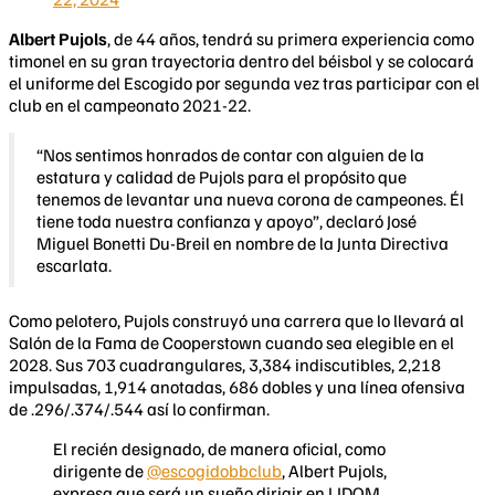
Albert Pujols
, de 44 años, tendrá su primera experiencia como
timonel en su gran trayectoria dentro del béisbol y se colocará
el uniforme del Escogido por segunda vez tras participar con el
club en el campeonato 2021-22.
“Nos sentimos honrados de contar con alguien de la
estatura y calidad de Pujols para el propósito que
tenemos de levantar una nueva corona de campeones. Él
tiene toda nuestra confianza y apoyo”, declaró José
Miguel Bonetti Du-Breil en nombre de la Junta Directiva
escarlata.
Como pelotero, Pujols construyó una carrera que lo llevará al
Salón de la Fama de Cooperstown cuando sea elegible en el
2028. Sus 703 cuadrangulares, 3,384 indiscutibles, 2,218
impulsadas, 1,914 anotadas, 686 dobles y una línea ofensiva
de .296/.374/.544 así lo confirman.
El recién designado, de manera oficial, como
dirigente de
@escogidobbclub
, Albert Pujols,
expresa que será un sueño dirigir en LIDOM.