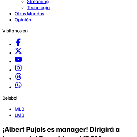
Streaming
Tecnología
Otros Mundos
Opinión
Visítanos en
Beisbol
MLB
LMB
¡Albert Pujols es manager! Dirigirá a