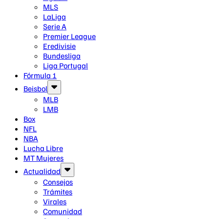
MLS
LaLiga
Serie A
Premier League
Eredivisie
Bundesliga
Liga Portugal
Fórmula 1
Beisbol
MLB
LMB
Box
NFL
NBA
Lucha Libre
MT Mujeres
Actualidad
Consejos
Trámites
Virales
Comunidad