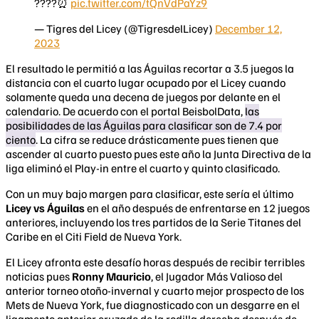
????⏰
pic.twitter.com/tQnVdPaYz9
— Tigres del Licey (@TigresdelLicey)
December 12,
2023
El resultado le permitió a las Águilas recortar a 3.5 juegos la
distancia con el cuarto lugar ocupado por el Licey cuando
solamente queda una decena de juegos por delante en el
calendario. De acuerdo con el portal BeisbolData,
las
posibilidades de las Águilas para clasificar son de 7.4 por
ciento
. La cifra se reduce drásticamente pues tienen que
ascender al cuarto puesto pues este año la Junta Directiva de la
liga eliminó el Play-in entre el cuarto y quinto clasificado.
Con un muy bajo margen para clasificar, este sería el último
Licey vs Águilas
en el año después de enfrentarse en 12 juegos
anteriores, incluyendo los tres partidos de la Serie Titanes del
Caribe en el Citi Field de Nueva York.
El Licey afronta este desafío horas después de recibir terribles
noticias pues
Ronny Mauricio
, el Jugador Más Valioso del
anterior torneo otoño-invernal y cuarto mejor prospecto de los
Mets de Nueva York, fue diagnosticado con un desgarre en el