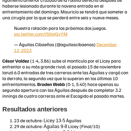
ligamento anterior cruzado de la rodilla derecha después de
haberse lesionado durante la novena entrada en el
enfrentamiento del domingo. Mauricio se tendrá que someter a
una cirugía por la que se perderá entre seis y nueve meses.
Nuestra rotación para los próximos dos juegos.
pic.twitter.com/fSIIgJGyYM
— Águilas Cibaeñas (@aguilascibaenas)
December
12, 2023
César Valdez
(1-4, 3.86) sube al montículo por el Licey para
enfrentar a su más grande rival; el pasado 15 de noviembre
lanzó 6.0 entradas de tres carreras ante las Águilas y cargó con
la derrota, la segunda vez que lo superan en los últimos 10
enfrentamientos.
Braden Webb
(0-1, 5.40) hace apenas su
segunda apertura con las Águilas después de completar 3.2
innings de cuatro carreras ante el Escogido el pasado martes.
Resultados anteriores
23 de octubre:
Águilas
Licey 13-5
29 de octubre:
Licey (Final/10)
Águilas 9-8