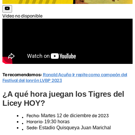
Video no disponible
Te recomendamos:
Ronald Acuña Jr repite como campeón del
Festival del Jonrón LVBP 2023
¿A qué hora juegan los Tigres del
Licey HOY?
Fecha:
de 2023
Martes 12 de diciembre
Horario:
19:30 horas
Sede:
Estadio Quisqueya Juan Marichal