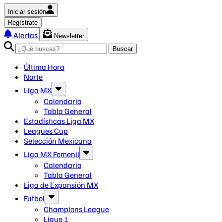
Iniciar sesión
Regístrate
Alertas
Newsletter
Buscar
Última Hora
Norte
Liga MX
Calendario
Tabla General
Estadísticas Liga MX
Leagues Cup
Selección Mexicana
Liga MX Femenil
Calendario
Tabla General
Liga de Expansión MX
Futbol
Champions League
Ligue 1