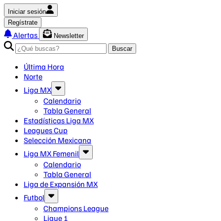
Iniciar sesión
Regístrate
Alertas
Newsletter
Buscar
Última Hora
Norte
Liga MX
Calendario
Tabla General
Estadísticas Liga MX
Leagues Cup
Selección Mexicana
Liga MX Femenil
Calendario
Tabla General
Liga de Expansión MX
Futbol
Champions League
Ligue 1