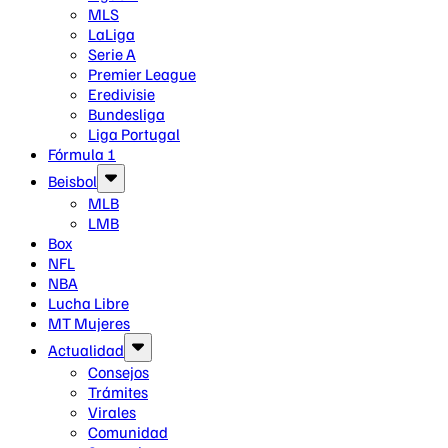
MLS
LaLiga
Serie A
Premier League
Eredivisie
Bundesliga
Liga Portugal
Fórmula 1
Beisbol
MLB
LMB
Box
NFL
NBA
Lucha Libre
MT Mujeres
Actualidad
Consejos
Trámites
Virales
Comunidad