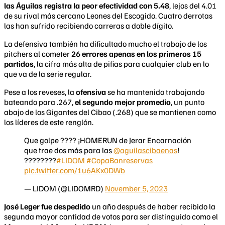
las Águilas registra la peor efectividad con 5.48
, lejos del 4.01
de su rival más cercano Leones del Escogido. Cuatro derrotas
las han sufrido recibiendo carreras a doble dígito.
La defensiva también ha dificultado mucho el trabajo de los
pitchers al cometer
26 errores apenas en los primeros 15
partidos
, la cifra más alta de pifias para cualquier club en lo
que va de la serie regular.
Pese a los reveses, la
ofensiva
se ha mantenido trabajando
bateando para .267,
el segundo mejor promedio
, un punto
abajo de los Gigantes del Cibao (.268) que se mantienen como
los líderes de este renglón.
Que golpe ???? ¡HOMERUN de Jerar Encarnación
que trae dos más para las
@aguilascibaenas
!
????????
#LIDOM
#CopaBanreservas
pic.twitter.com/1u6AKx0DWb
— LIDOM (@LIDOMRD)
November 5, 2023
José Leger fue despedido
un año después de haber recibido la
segunda mayor cantidad de votos para ser distinguido como el